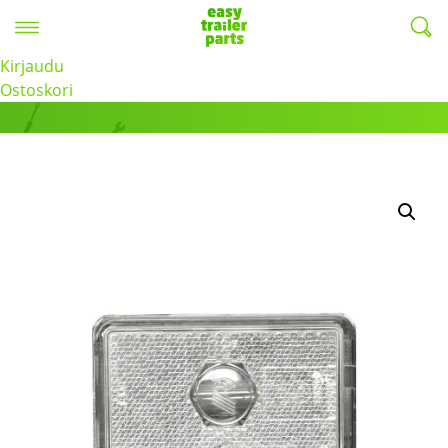
Valikko
EasyTrailerParts -
Kirjaudu
Tuotteet
Ostoskori