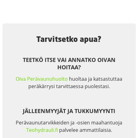
Tarvitsetko apua?
TEETKÖ ITSE VAI ANNATKO OIVAN
HOITAA?
Oiva Perävaunuhuolto
huoltaa ja katsastuttaa
peräkärrysi tarvittaessa puolestasi.
JÄLLEENMYYJÄT JA TUKKUMYYNTI
Perävaunutarvikkeiden ja -osien maahantuoja
Teohydrauli.fi
palvelee ammattilaisia.