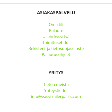
ASIAKASPALVELU
Oma tili
Palaute
Usein kysyttyä
Toimitusehdot
Rekisteri- ja tietosuojaseloste
Palautusohjeet
YRITYS
Tietoa meistä
Yhteystiedot
info@easytrailerparts.com