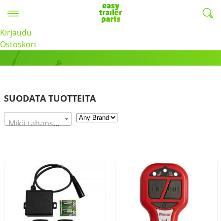
Valikko
EasyTrailerParts -
Kirjaudu
Sähkövinssien kaukosäätimet
Ostoskori
SUODATA TUOTTEITA
Mikä tahansa Vetokyky