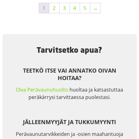
1
2
3
4
5
→
Tarvitsetko apua?
TEETKÖ ITSE VAI ANNATKO OIVAN
HOITAA?
Oiva Perävaunuhuolto
huoltaa ja katsastuttaa
peräkärrysi tarvittaessa puolestasi.
JÄLLEENMYYJÄT JA TUKKUMYYNTI
Perävaunutarvikkeiden ja -osien maahantuoja