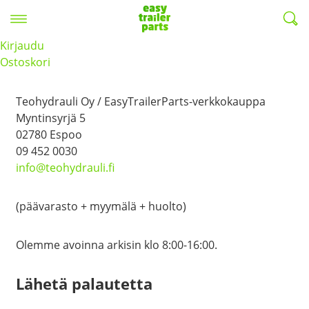
Valikko
EasyTrailerParts -
Kirjaudu
Yhteystiedot
Ostoskori
Teohydrauli Oy / EasyTrailerParts-verkkokauppa
Myntinsyrjä 5
02780 Espoo
09 452 0030
info@teohydrauli.fi
(päävarasto + myymälä + huolto)
Olemme avoinna arkisin klo 8:00-16:00.
Lähetä palautetta