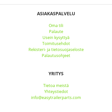
ASIAKASPALVELU
Oma tili
Palaute
Usein kysyttyä
Toimitusehdot
Rekisteri- ja tietosuojaseloste
Palautusohjeet
YRITYS
Tietoa meistä
Yhteystiedot
info@easytrailerparts.com