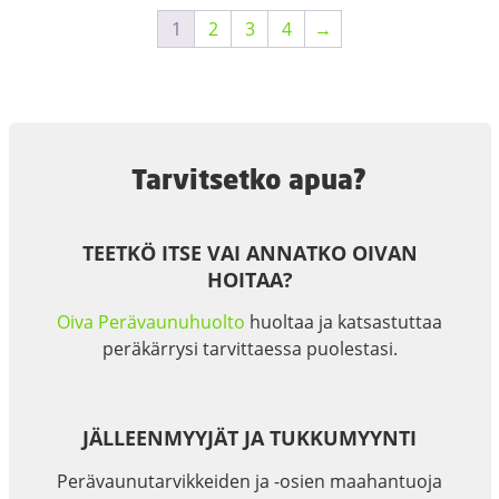
1
2
3
4
→
Tarvitsetko apua?
TEETKÖ ITSE VAI ANNATKO OIVAN
HOITAA?
Oiva Perävaunuhuolto
huoltaa ja katsastuttaa
peräkärrysi tarvittaessa puolestasi.
JÄLLEENMYYJÄT JA TUKKUMYYNTI
Perävaunutarvikkeiden ja -osien maahantuoja