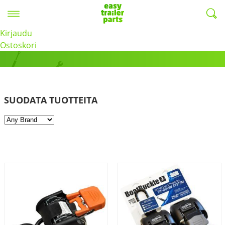
Valikko
EasyTrailerParts -
Kirjaudu
Sidontaliinat
Ostoskori
SUODATA TUOTTEITA