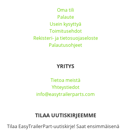
Oma tili
Palaute
Usein kysyttyä
Toimitusehdot
Rekisteri- ja tietosuojaseloste
Palautusohjeet
YRITYS
Tietoa meistä
Yhteystiedot
info@easytrailerparts.com
TILAA UUTISKIRJEEMME
Tilaa EasyTrailerPart-uutiskirje! Saat ensimmäisenä