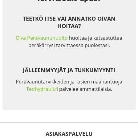
TEETKÖ ITSE VAI ANNATKO OIVAN
HOITAA?
Oiva Perävaunuhuolto
huoltaa ja katsastuttaa
peräkärrysi tarvittaessa puolestasi.
JÄLLEENMYYJÄT JA TUKKUMYYNTI
Perävaunutarvikkeiden ja -osien maahantuoja
Teohydrauli.fi
palvelee ammattilaisia.
ASIAKASPALVELU