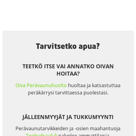
Tarvitsetko apua?
TEETKÖ ITSE VAI ANNATKO OIVAN
HOITAA?
Oiva Perävaunuhuolto
huoltaa ja katsastuttaa
peräkärrysi tarvittaessa puolestasi.
JÄLLEENMYYJÄT JA TUKKUMYYNTI
Perävaunutarvikkeiden ja -osien maahantuoja
Teohydrauli.fi
palvelee ammattilaisia.