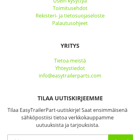
Usein kysyttyä
Toimitusehdot
Rekisteri- ja tietosuojaseloste
Palautusohjeet
YRITYS
Tietoa meistä
Yhteystiedot
info@easytrailerparts.com
TILAA UUTISKIRJEEMME
Tilaa EasyTrailerPart-uutiskirje! Saat ensimmäisenä
sähköpostiisi tietoa verkkokauppamme
uutuuksista ja tarjouksista.
Sähköposti
*