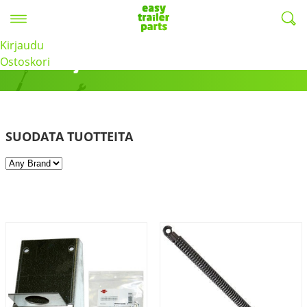
Valikko
EasyTrailerParts -
Kirjaudu
Muuli / Juncar
Ostoskori
SUODATA TUOTTEITA