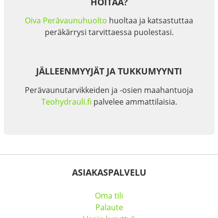
HOITAA?
Oiva Perävaunuhuolto
huoltaa ja katsastuttaa
peräkärrysi tarvittaessa puolestasi.
JÄLLEENMYYJÄT JA TUKKUMYYNTI
Perävaunutarvikkeiden ja -osien maahantuoja
Teohydrauli.fi
palvelee ammattilaisia.
ASIAKASPALVELU
Oma tili
Palaute