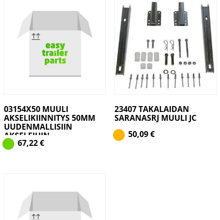
03154X50 MUULI
23407 TAKALAIDAN
AKSELIKIINNITYS 50MM
SARANASRJ MUULI JC
UUDENMALLISIIN
50,09
€
AKSELEIHIN
67,22
€