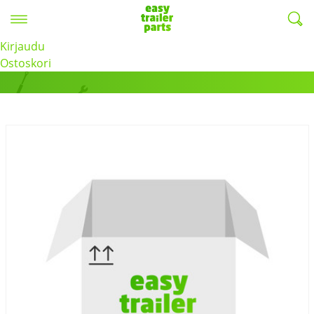
Valikko
EasyTrailerParts -
Kirjaudu
Tuotteet
Ostoskori