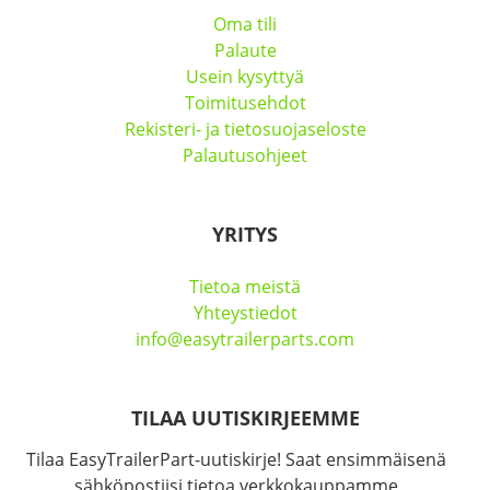
Oma tili
Palaute
Usein kysyttyä
Toimitusehdot
Rekisteri- ja tietosuojaseloste
Palautusohjeet
YRITYS
Tietoa meistä
Yhteystiedot
info@easytrailerparts.com
TILAA UUTISKIRJEEMME
Tilaa EasyTrailerPart-uutiskirje! Saat ensimmäisenä
sähköpostiisi tietoa verkkokauppamme