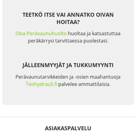
TEETKÖ ITSE VAI ANNATKO OIVAN
HOITAA?
Oiva Perävaunuhuolto
huoltaa ja katsastuttaa
peräkärrysi tarvittaessa puolestasi.
JÄLLEENMYYJÄT JA TUKKUMYYNTI
Perävaunutarvikkeiden ja -osien maahantuoja
Teohydrauli.fi
palvelee ammattilaisia.
ASIAKASPALVELU