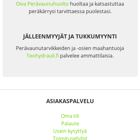
Oiva Perävaunuhuolto
huoltaa ja katsastuttaa
peräkärrysi tarvittaessa puolestasi.
JÄLLEENMYYJÄT JA TUKKUMYYNTI
Perävaunutarvikkeiden ja -osien maahantuoja
Teohydrauli.fi
palvelee ammattilaisia.
ASIAKASPALVELU
Oma tili
Palaute
Usein kysyttyä
Toimitusehdot