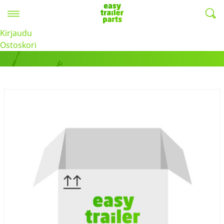
Valikko
EasyTrailerParts -
Kirjaudu
Tuotteet
Ostoskori