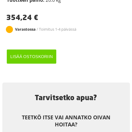
354,24
€
Varastossa
/ Toimitus 1-4 päivässä
AISAPARI
LISÄÄ OSTOSKORIIN
BÖCKMANN
V+O
ZHL20
määrä
Tarvitsetko apua?
TEETKÖ ITSE VAI ANNATKO OIVAN
HOITAA?