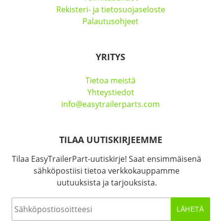
Rekisteri- ja tietosuojaseloste
Palautusohjeet
YRITYS
Tietoa meistä
Yhteystiedot
info@easytrailerparts.com
TILAA UUTISKIRJEEMME
Tilaa EasyTrailerPart-uutiskirje! Saat ensimmäisenä
sähköpostiisi tietoa verkkokauppamme
uutuuksista ja tarjouksista.
Sähköposti
*