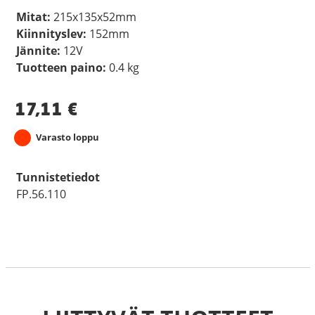
Mitat:
215x135x52mm
Kiinnityslev:
152mm
Jännite:
12V
Tuotteen paino:
0.4 kg
17,11
€
Varasto loppu
Tunnistetiedot
FP.56.110