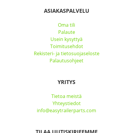
ASIAKASPALVELU
Oma tili
Palaute
Usein kysyttyä
Toimitusehdot
Rekisteri- ja tietosuojaseloste
Palautusohjeet
YRITYS
Tietoa meistä
Yhteystiedot
info@easytrailerparts.com
TILAA UUTISKIRJEEMME