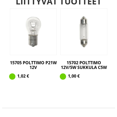
LIITTYVÄT TUOTTEET
15705 POLTTIMO P21W
15702 POLTTIMO
12V
12V/5W SUKKULA C5W
1,02
€
1,00
€