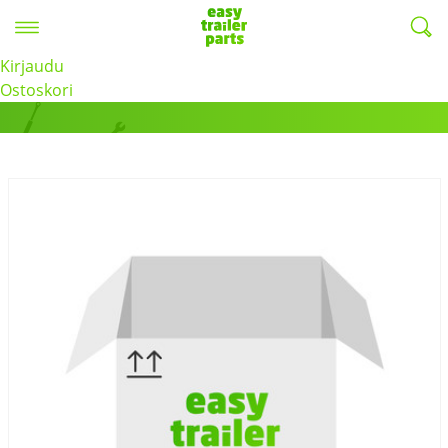
Valikko
EasyTrailerParts -
Kirjaudu
Tuotteet
Ostoskori