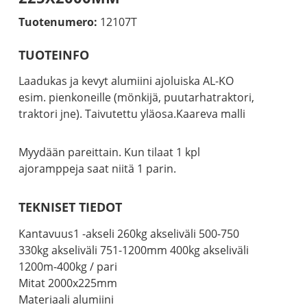
Tuotenumero:
12107T
TUOTEINFO
Laadukas ja kevyt alumiini ajoluiska AL-KO
esim. pienkoneille (mönkijä, puutarhatraktori,
traktori jne). Taivutettu yläosa.Kaareva malli
Myydään pareittain. Kun tilaat 1 kpl
ajoramppeja saat niitä 1 parin.
TEKNISET TIEDOT
Kantavuus1 -akseli 260kg akseliväli 500-750
330kg akseliväli 751-1200mm 400kg akseliväli
1200m-400kg / pari
Mitat 2000x225mm
Materiaali alumiini