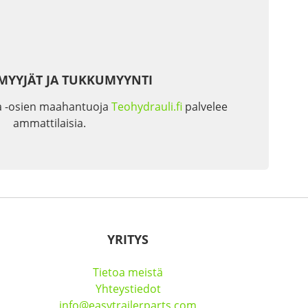
MYYJÄT JA TUKKUMYYNTI
a -osien maahantuoja
Teohydrauli.fi
palvelee
ammattilaisia.
YRITYS
Tietoa meistä
Yhteystiedot
info@easytrailerparts.com