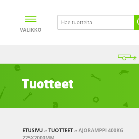
VALIKKO
Kirjaudu
Ostoskori
Tuotteet
ETUSIVU
»
TUOTTEET
»
AJORAMPPI 400KG
225X2000MM