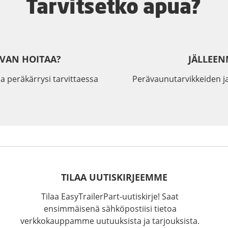
Tarvitsetko apua?
IVAN HOITAA?
JÄLLEEN
a peräkärrysi tarvittaessa
Perävaunutarvikkeiden j
TILAA UUTISKIRJEEMME
Tilaa EasyTrailerPart-uutiskirje! Saat
ensimmäisenä sähköpostiisi tietoa
verkkokauppamme uutuuksista ja tarjouksista.