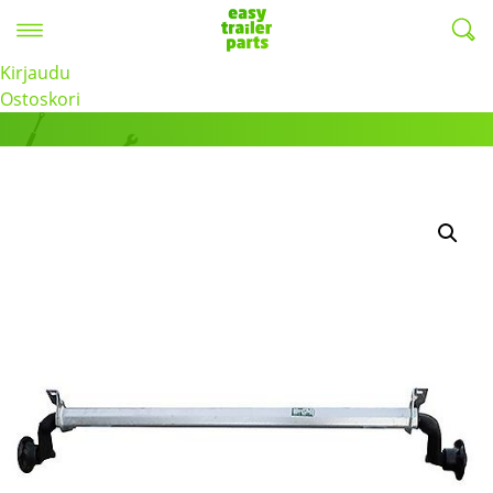
Valikko
EasyTrailerParts -
Kirjaudu
Tuotteet
Ostoskori