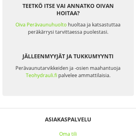
TEETKÖ ITSE VAI ANNATKO OIVAN
HOITAA?
Oiva Perävaunuhuolto
huoltaa ja katsastuttaa
peräkärrysi tarvittaessa puolestasi.
JÄLLEENMYYJÄT JA TUKKUMYYNTI
Perävaunutarvikkeiden ja -osien maahantuoja
Teohydrauli.fi
palvelee ammattilaisia.
ASIAKASPALVELU
Oma tili