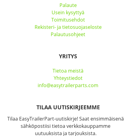
Palaute
Usein kysyttyä
Toimitusehdot
Rekisteri- ja tietosuojaseloste
Palautusohjeet
YRITYS
Tietoa meistä
Yhteystiedot
info@easytrailerparts.com
TILAA UUTISKIRJEEMME
Tilaa EasyTrailerPart-uutiskirje! Saat ensimmäisenä
sähköpostiisi tietoa verkkokauppamme
uutuuksista ja tarjouksista.