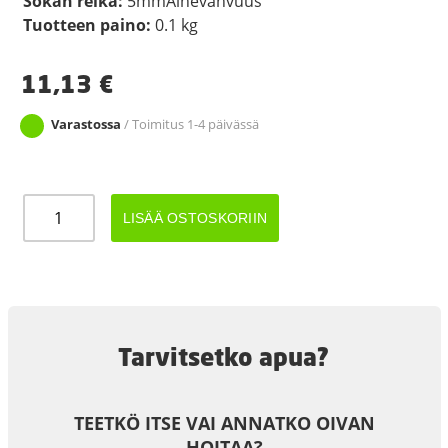
Sokan reikä:
5mmAinevahvuus
Tuotteen paino:
0.1 kg
11,13
€
Varastossa
/ Toimitus 1-4 päivässä
AKSELIPUTKI
LISÄÄ OSTOSKORIIN
ROSTERI
250mm
x
Ø20mm
määrä
Tarvitsetko apua?
TEETKÖ ITSE VAI ANNATKO OIVAN
HOITAA?