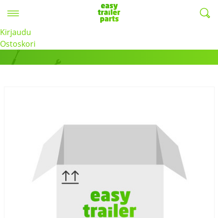
Valikko
EasyTrailerParts -
Kirjaudu
Tuotteet
Ostoskori