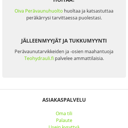
Oiva Perävaunuhuolto
huoltaa ja katsastuttaa
peräkärrysi tarvittaessa puolestasi.
JÄLLEENMYYJÄT JA TUKKUMYYNTI
Perävaunutarvikkeiden ja -osien maahantuoja
Teohydrauli.fi
palvelee ammattilaisia.
ASIAKASPALVELU
Oma tili
Palaute
Usein kysyttyä