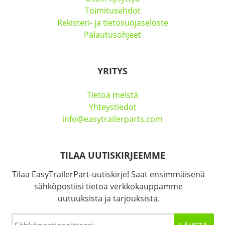
Toimitusehdot
Rekisteri- ja tietosuojaseloste
Palautusohjeet
YRITYS
Tietoa meistä
Yhteystiedot
info@easytrailerparts.com
TILAA UUTISKIRJEEMME
Tilaa EasyTrailerPart-uutiskirje! Saat ensimmäisenä
sähköpostiisi tietoa verkkokauppamme
uutuuksista ja tarjouksista.
Sähköposti
*