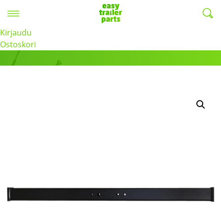
Valikko
EasyTrailerParts -
Kirjaudu
Tuotteet
Ostoskori