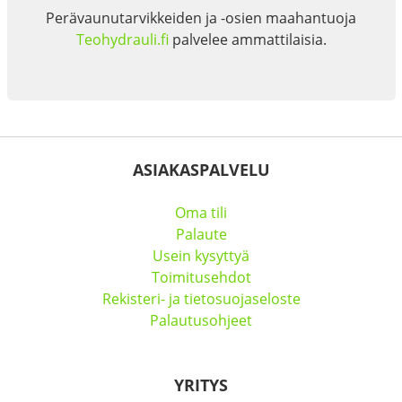
Perävaunutarvikkeiden ja -osien maahantuoja
Teohydrauli.fi
palvelee ammattilaisia.
ASIAKASPALVELU
Oma tili
Palaute
Usein kysyttyä
Toimitusehdot
Rekisteri- ja tietosuojaseloste
Palautusohjeet
YRITYS