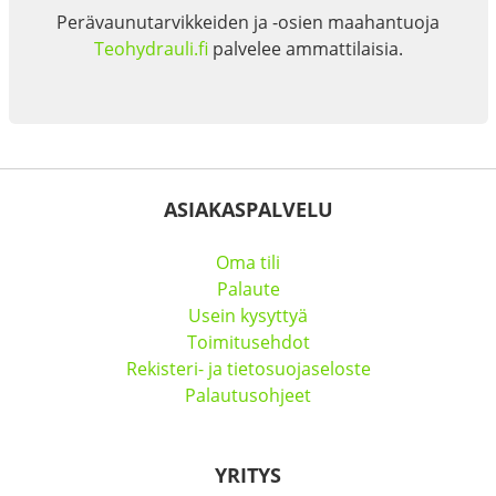
Perävaunutarvikkeiden ja -osien maahantuoja
Teohydrauli.fi
palvelee ammattilaisia.
ASIAKASPALVELU
Oma tili
Palaute
Usein kysyttyä
Toimitusehdot
Rekisteri- ja tietosuojaseloste
Palautusohjeet
YRITYS