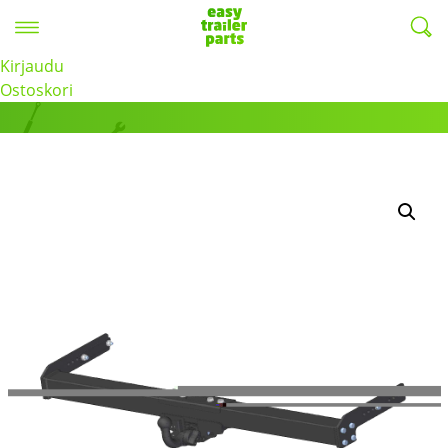
Valikko
EasyTrailerParts -
Kirjaudu
Tuotteet
Ostoskori