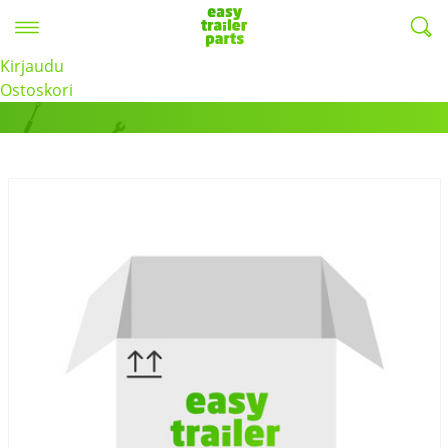
Valikko
EasyTrailerParts -
Kirjaudu
Tuotteet
Ostoskori