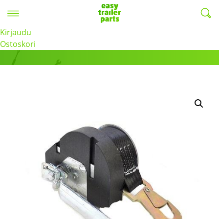
Valikko
EasyTrailerParts -
Kirjaudu
Tuotteet
Ostoskori