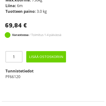
Liina:
6m
Tuotteen paino:
3.0 kg
69,84
€
Varastossa
/ Toimitus 1-4 päivässä
Vinssi
LISÄÄ OSTOSKORIIN
GOLIATH
TR7
750kg
Tunnistetiedot
määrä
PF66120