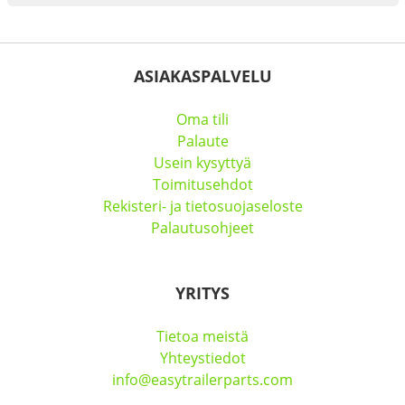
ASIAKASPALVELU
Oma tili
Palaute
Usein kysyttyä
Toimitusehdot
Rekisteri- ja tietosuojaseloste
Palautusohjeet
YRITYS
Tietoa meistä
Yhteystiedot
info@easytrailerparts.com