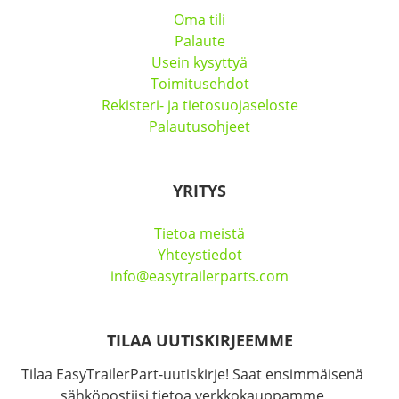
Oma tili
Palaute
Usein kysyttyä
Toimitusehdot
Rekisteri- ja tietosuojaseloste
Palautusohjeet
YRITYS
Tietoa meistä
Yhteystiedot
info@easytrailerparts.com
TILAA UUTISKIRJEEMME
Tilaa EasyTrailerPart-uutiskirje! Saat ensimmäisenä
sähköpostiisi tietoa verkkokauppamme