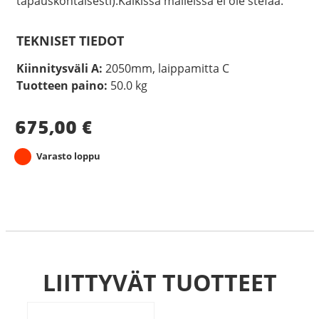
tapauskohtaisesti).Kaikissa malleissa ei ole stefaa.
TEKNISET TIEDOT
Kiinnitysväli A:
2050mm, laippamitta C
Tuotteen paino:
50.0 kg
675,00
€
Varasto loppu
LIITTYVÄT TUOTTEET