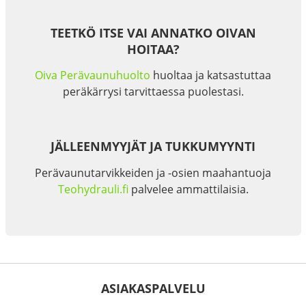
TEETKÖ ITSE VAI ANNATKO OIVAN
HOITAA?
Oiva Perävaunuhuolto
huoltaa ja katsastuttaa
peräkärrysi tarvittaessa puolestasi.
JÄLLEENMYYJÄT JA TUKKUMYYNTI
Perävaunutarvikkeiden ja -osien maahantuoja
Teohydrauli.fi
palvelee ammattilaisia.
ASIAKASPALVELU