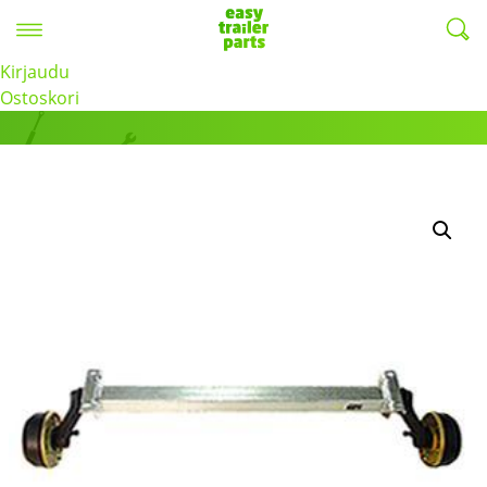
Valikko
EasyTrailerParts -
Kirjaudu
Tuotteet
Ostoskori