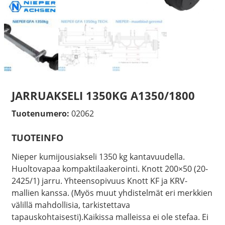
JARRUAKSELI 1350KG A1350/1800
Tuotenumero:
02062
TUOTEINFO
Nieper kumijousiakseli 1350 kg kantavuudella.
Huoltovapaa kompaktilaakerointi. Knott 200×50 (20-
2425/1) jarru. Yhteensopivuus Knott KF ja KRV-
mallien kanssa. (Myös muut yhdistelmät eri merkkien
välillä mahdollisia, tarkistettava
tapauskohtaisesti).Kaikissa malleissa ei ole stefaa. Ei