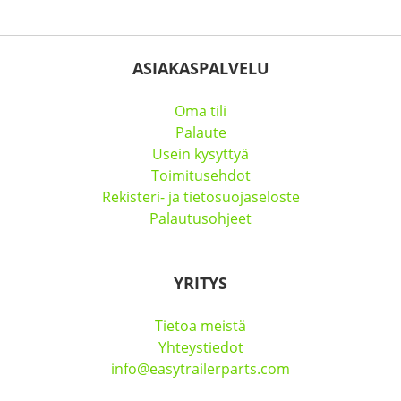
ASIAKASPALVELU
Oma tili
Palaute
Usein kysyttyä
Toimitusehdot
Rekisteri- ja tietosuojaseloste
Palautusohjeet
YRITYS
Tietoa meistä
Yhteystiedot
info@easytrailerparts.com