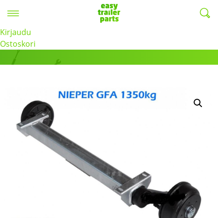
Valikko
EasyTrailerParts -
Kirjaudu
Tuotteet
Ostoskori