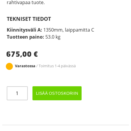
rahtivapaa tuote.
TEKNISET TIEDOT
Kiinnitysväli A:
1350mm, laippamitta C
Tuotteen paino:
53.0 kg
675,00
€
Varastossa
/ Toimitus 1-4 päivässä
JARRUAKSELI
LISÄÄ OSTOSKORIIN
1350KG
A1350/1800
määrä