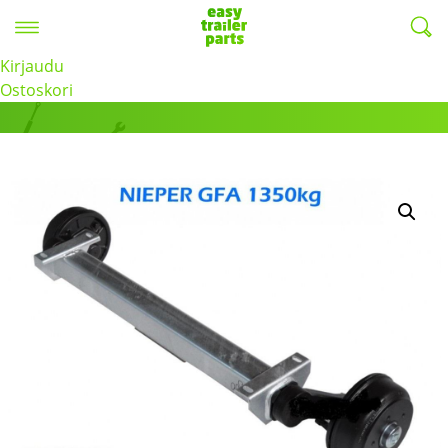
Valikko
EasyTrailerParts -
Kirjaudu
Tuotteet
Ostoskori