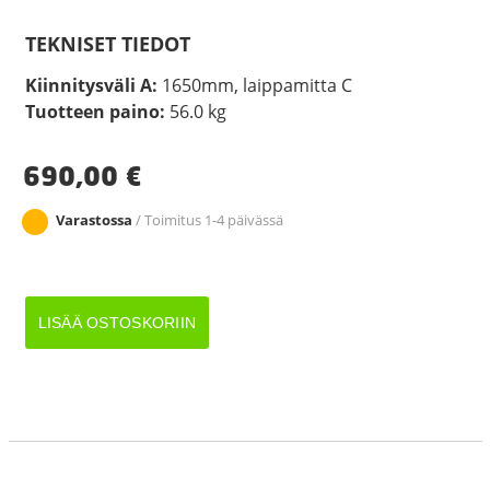
TEKNISET TIEDOT
Kiinnitysväli A:
1650mm, laippamitta C
Tuotteen paino:
56.0 kg
690,00
€
Varastossa
/ Toimitus 1-4 päivässä
JARRUAKSELI
LISÄÄ OSTOSKORIIN
1350KG
A1650/2100
määrä