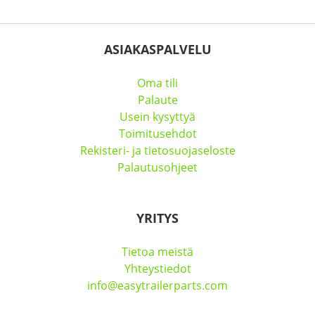
ASIAKASPALVELU
Oma tili
Palaute
Usein kysyttyä
Toimitusehdot
Rekisteri- ja tietosuojaseloste
Palautusohjeet
YRITYS
Tietoa meistä
Yhteystiedot
info@easytrailerparts.com