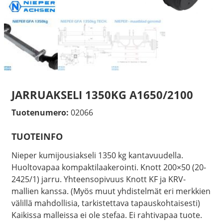
JARRUAKSELI 1350KG A1650/2100
Tuotenumero:
02066
TUOTEINFO
Nieper kumijousiakseli 1350 kg kantavuudella.
Huoltovapaa kompaktilaakerointi. Knott 200×50 (20-
2425/1) jarru. Yhteensopivuus Knott KF ja KRV-
mallien kanssa. (Myös muut yhdistelmät eri merkkien
välillä mahdollisia, tarkistettava tapauskohtaisesti)
Kaikissa malleissa ei ole stefaa. Ei rahtivapaa tuote.