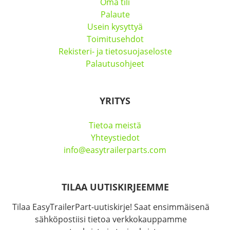
Oma tili
Palaute
Usein kysyttyä
Toimitusehdot
Rekisteri- ja tietosuojaseloste
Palautusohjeet
YRITYS
Tietoa meistä
Yhteystiedot
info@easytrailerparts.com
TILAA UUTISKIRJEEMME
Tilaa EasyTrailerPart-uutiskirje! Saat ensimmäisenä
sähköpostiisi tietoa verkkokauppamme