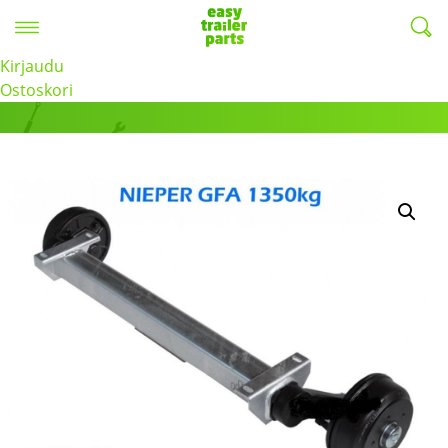
Valikko
EasyTrailerParts -
Kirjaudu
Tuotteet
Ostoskori