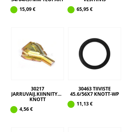
15,09
€
65,95
€
30217
30463 TIIVISTE
JARRUVAIJ.KIINNITYSPELTI
45.6/56X7 KNOTT-WP
KNOTT
11,13
€
4,56
€