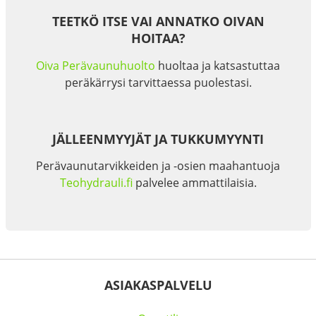
TEETKÖ ITSE VAI ANNATKO OIVAN
HOITAA?
Oiva Perävaunuhuolto
huoltaa ja katsastuttaa
peräkärrysi tarvittaessa puolestasi.
JÄLLEENMYYJÄT JA TUKKUMYYNTI
Perävaunutarvikkeiden ja -osien maahantuoja
Teohydrauli.fi
palvelee ammattilaisia.
ASIAKASPALVELU