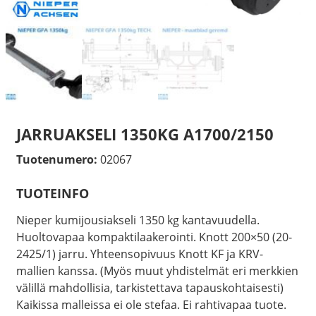
JARRUAKSELI 1350KG A1700/2150
Tuotenumero:
02067
TUOTEINFO
Nieper kumijousiakseli 1350 kg kantavuudella.
Huoltovapaa kompaktilaakerointi. Knott 200×50 (20-
2425/1) jarru. Yhteensopivuus Knott KF ja KRV-
mallien kanssa. (Myös muut yhdistelmät eri merkkien
välillä mahdollisia, tarkistettava tapauskohtaisesti)
Kaikissa malleissa ei ole stefaa. Ei rahtivapaa tuote.