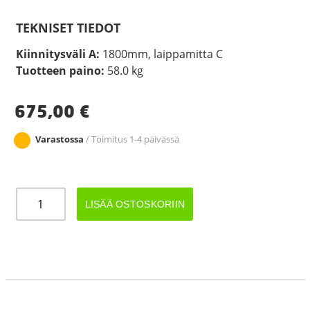
TEKNISET TIEDOT
Kiinnitysväli A:
1800mm, laippamitta C
Tuotteen paino:
58.0 kg
675,00
€
Varastossa
/ Toimitus 1-4 päivässä
JARRUAKSELI
LISÄÄ OSTOSKORIIN
1350KG
A1800/2250
määrä