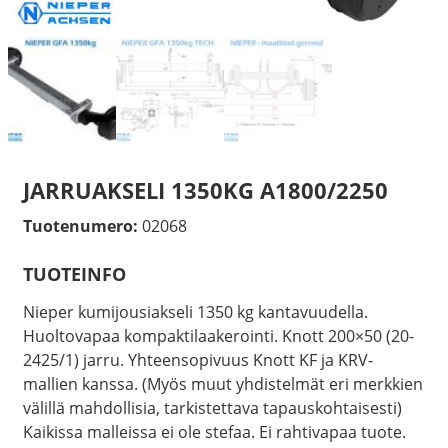
JARRUAKSELI 1350KG A1800/2250
Tuotenumero:
02068
TUOTEINFO
Nieper kumijousiakseli 1350 kg kantavuudella.
Huoltovapaa kompaktilaakerointi. Knott 200×50 (20-
2425/1) jarru. Yhteensopivuus Knott KF ja KRV-
mallien kanssa. (Myös muut yhdistelmät eri merkkien
välillä mahdollisia, tarkistettava tapauskohtaisesti)
Kaikissa malleissa ei ole stefaa. Ei rahtivapaa tuote.