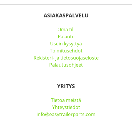
ASIAKASPALVELU
Oma tili
Palaute
Usein kysyttyä
Toimitusehdot
Rekisteri- ja tietosuojaseloste
Palautusohjeet
YRITYS
Tietoa meistä
Yhteystiedot
info@easytrailerparts.com