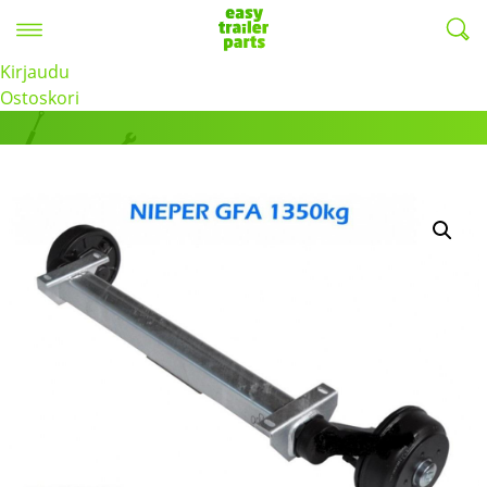
Valikko
EasyTrailerParts -
Kirjaudu
Tuotteet
Ostoskori