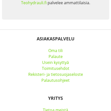
Teohydrauli.fi
palvelee ammattilaisia.
ASIAKASPALVELU
Oma tili
Palaute
Usein kysyttyä
Toimitusehdot
Rekisteri- ja tietosuojaseloste
Palautusohjeet
YRITYS
Tietoa meistä