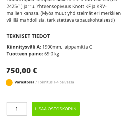
2425/1) jarru. Yhteensopivuus Knott KF ja KRV-
mallien kanssa. (Myös muut yhdistelmät eri merkkien
välillä mahdollisia, tarkistettava tapauskohtaisesti)
TEKNISET TIEDOT
Kiinnitysväli A:
1900mm, laippamitta C
Tuotteen paino:
69.0 kg
750,00
€
Varastossa
/ Toimitus 1-4 päivässä
JARRUAKSELI
LISÄÄ OSTOSKORIIN
1500KG
A1900/2385
määrä