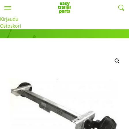
Valikko
EasyTrailerParts -
Kirjaudu
Tuotteet
Ostoskori