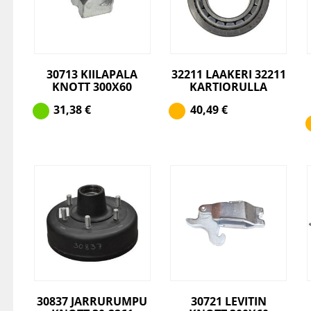
30713 KIILAPALA
32211 LAAKERI 32211
KNOTT 300X60
KARTIORULLA
31,38
€
40,49
€
30837 JARRURUMPU
30721 LEVITIN