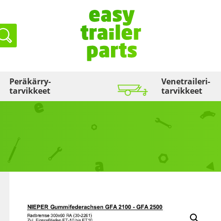
Haku
Peräkärry­
Venetraileri­
tarvikkeet
tarvikkeet