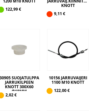
1200 M10 KNOTT
JARRUVAIJ.KIINNITYSPELTI
KNOTT
122,99
€
9,11
€
30905 SUOJATULPPA
10156 JARRUVAIJERI
JARRUKILPEEN
1100 M10 KNOTT
KNOTT 300X60
122,00
€
Ø18MM
2,02
€