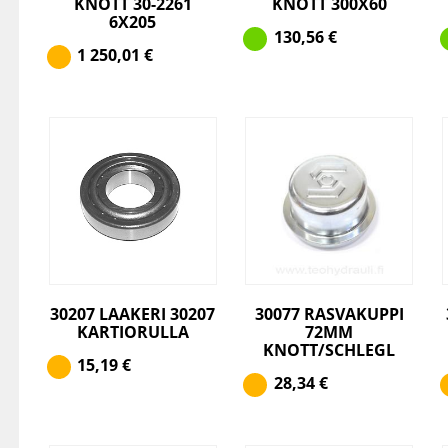
KNOTT 30-2261
KNOTT 300X60
6X205
130,56
€
1 250,01
€
30207 LAAKERI 30207
30077 RASVAKUPPI
KARTIORULLA
72MM
KNOTT/SCHLEGL
15,19
€
28,34
€