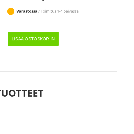
Varastossa
/ Toimitus 1-4 päivässä
JARRUAKSELI
LISÄÄ OSTOSKORIIN
2500KG
A1500/2015
määrä
TUOTTEET