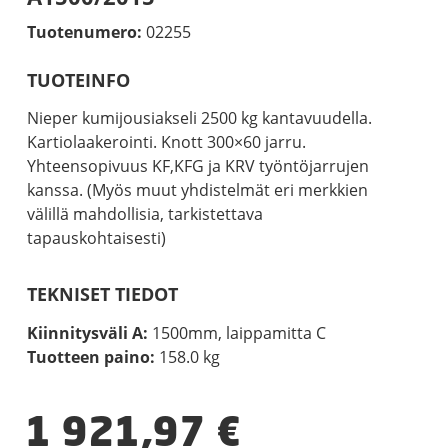
Tuotenumero:
02255
TUOTEINFO
Nieper kumijousiakseli 2500 kg kantavuudella.
Kartiolaakerointi. Knott 300×60 jarru.
Yhteensopivuus KF,KFG ja KRV työntöjarrujen
kanssa. (Myös muut yhdistelmät eri merkkien
välillä mahdollisia, tarkistettava
tapauskohtaisesti)
TEKNISET TIEDOT
Kiinnitysväli A:
1500mm, laippamitta C
Tuotteen paino:
158.0 kg
1 921,97
€