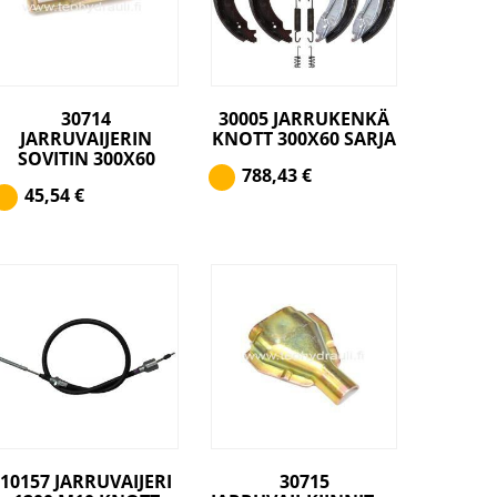
30714
30005 JARRUKENKÄ
JARRUVAIJERIN
KNOTT 300X60 SARJA
SOVITIN 300X60
788,43
€
45,54
€
10157 JARRUVAIJERI
30715