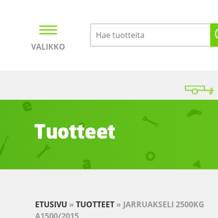
VALIKKO
Kirjaudu
Ostoskori
Tuotteet
ETUSIVU
»
TUOTTEET
»
JARRUAKSELI 2500KG
A1500/2015