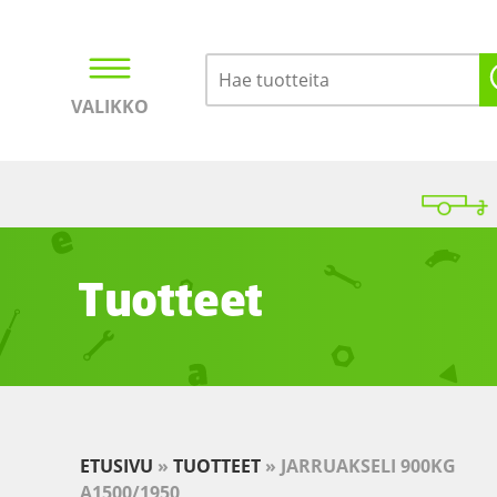
VALIKKO
Kirjaudu
Ostoskori
Tuotteet
ETUSIVU
»
TUOTTEET
»
JARRUAKSELI 900KG
A1500/1950