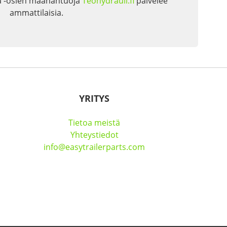
a -osien maahantuoja
Teohydrauli.fi
palvelee
ammattilaisia.
YRITYS
Tietoa meistä
Yhteystiedot
info@easytrailerparts.com