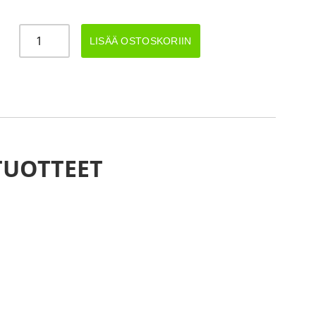
JARRUAKSELI
LISÄÄ OSTOSKORIIN
900KG
A1500/1950
määrä
TUOTTEET