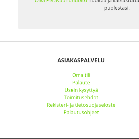
Oiva Perävaunuhuolto
huoltaa ja katsastutta
puolestasi.
ASIAKASPALVELU
Oma tili
Palaute
Usein kysyttyä
Toimitusehdot
Rekisteri- ja tietosuojaseloste
Palautusohjeet