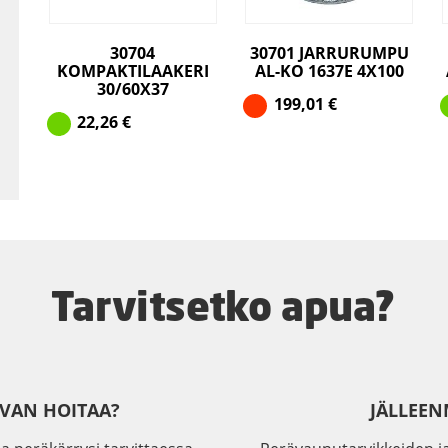
30704
30701 JARRURUMPU
KOMPAKTILAAKERI
AL-KO 1637E 4X100
30/60X37
199,01
€
22,26
€
Tarvitsetko apua?
IVAN HOITAA?
JÄLLEEN