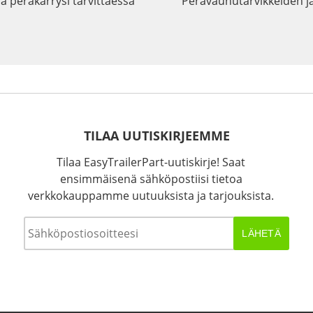
a peräkärrysi tarvittaessa
Perävaunutarvikkeiden j
TILAA UUTISKIRJEEMME
Tilaa EasyTrailerPart-uutiskirje! Saat
ensimmäisenä sähköpostiisi tietoa
verkkokauppamme uutuuksista ja tarjouksista.
Sähköposti
*