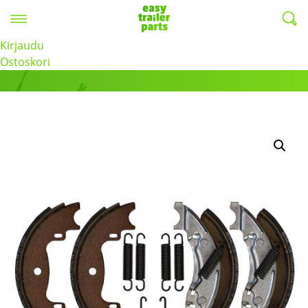
Valikko
EasyTrailerParts -
Kirjaudu
Tuotteet
Ostoskori