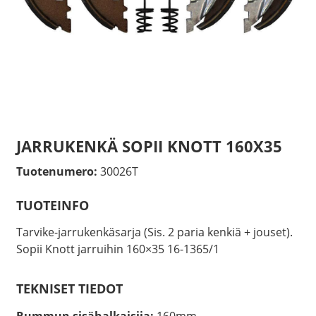
JARRUKENKÄ SOPII KNOTT 160X35
Tuotenumero:
30026T
TUOTEINFO
Tarvike-jarrukenkäsarja (Sis. 2 paria kenkiä + jouset).
Sopii Knott jarruihin 160×35 16-1365/1
TEKNISET TIEDOT
Rummun sisähalkaisija:
160mm