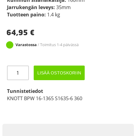
Jarrukengän leveys:
35mm
Tuotteen paino:
1.4 kg
64,95
€
Varastossa
/ Toimitus 1-4 päivässä
JARRUKENKÄ
LISÄÄ OSTOSKORIIN
SOPII
KNOTT
160X35
Tunnistetiedot
määrä
KNOTT BPW 16-1365 S1635-6 360