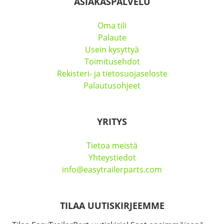
ASIAKASPALVELU
Oma tili
Palaute
Usein kysyttyä
Toimitusehdot
Rekisteri- ja tietosuojaseloste
Palautusohjeet
YRITYS
Tietoa meistä
Yhteystiedot
info@easytrailerparts.com
TILAA UUTISKIRJEEMME