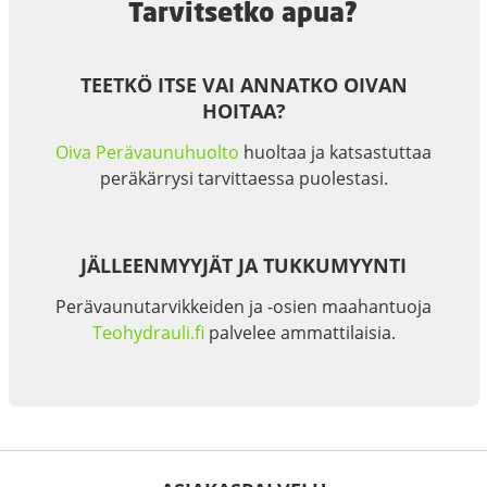
Tarvitsetko apua?
TEETKÖ ITSE VAI ANNATKO OIVAN
HOITAA?
Oiva Perävaunuhuolto
huoltaa ja katsastuttaa
peräkärrysi tarvittaessa puolestasi.
JÄLLEENMYYJÄT JA TUKKUMYYNTI
Perävaunutarvikkeiden ja -osien maahantuoja
Teohydrauli.fi
palvelee ammattilaisia.