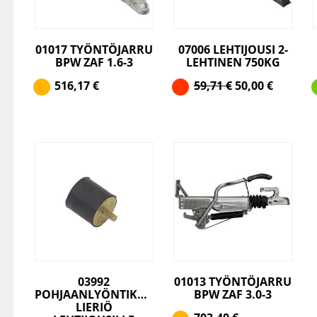
01017 TYÖNTÖJARRU
07006 LEHTIJOUSI 2-
BPW ZAF 1.6-3
LEHTINEN 750KG
516,17
€
59,71
€
50,00
€
03992
01013 TYÖNTÖJARRU
POHJAANLYÖNTIKUMI
BPW ZAF 3.0-3
LIERIÖ