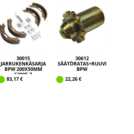
30015
30612
JARRUKENKÄSARJA
SÄÄTÖRATAS+RUUVI
BPW 200X50MM
BPW
S2005-7
83,17
€
22,26
€