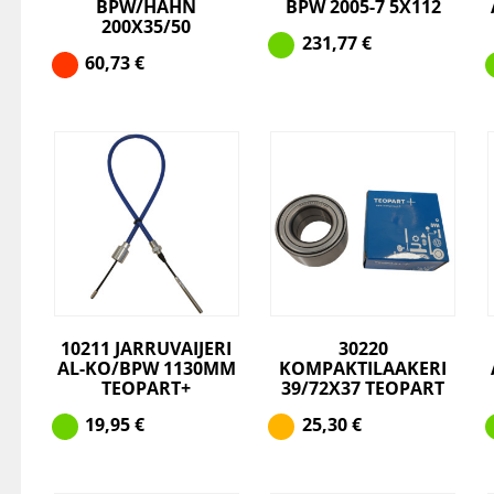
BPW/HAHN
BPW 2005-7 5X112
200X35/50
231,77
€
60,73
€
10211 JARRUVAIJERI
30220
AL-KO/BPW 1130MM
KOMPAKTILAAKERI
TEOPART+
39/72X37 TEOPART
19,95
€
25,30
€