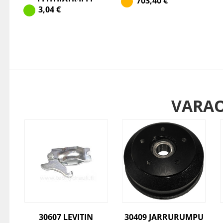
703,40
€
LEHTIJOUSILLE
3,04
€
VARA
30607 LEVITIN
30409 JARRURUMPU