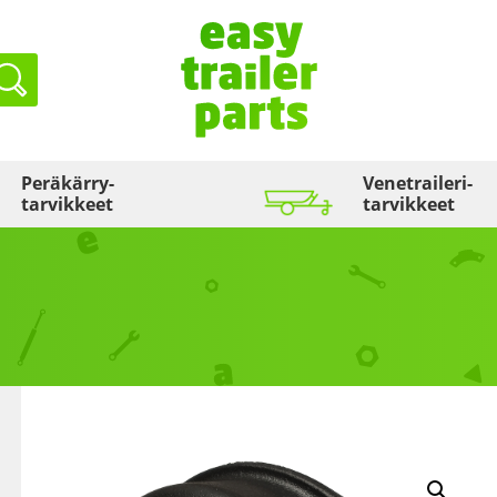
Haku
Peräkärry­
Venetraileri­
tarvikkeet
tarvikkeet