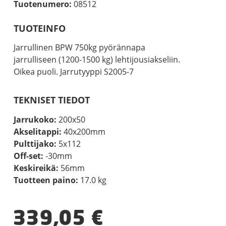
Tuotenumero:
08512
TUOTEINFO
Jarrullinen BPW 750kg pyörännapa
jarrulliseen (1200-1500 kg) lehtijousiakseliin.
Oikea puoli. Jarrutyyppi S2005-7
TEKNISET TIEDOT
Jarrukoko:
200x50
Akselitappi:
40x200mm
Pulttijako:
5x112
Off-set:
-30mm
Keskireikä:
56mm
Tuotteen paino:
17.0 kg
339,05
€