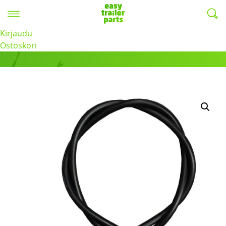
Valikko
EasyTrailerParts -
Kirjaudu
Tuotteet
Ostoskori