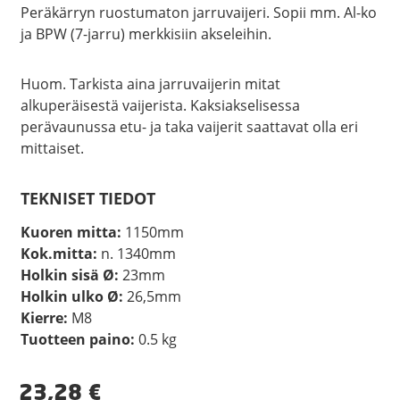
Peräkärryn ruostumaton jarruvaijeri. Sopii mm. Al-ko
ja BPW (7-jarru) merkkisiin akseleihin.
Huom. Tarkista aina jarruvaijerin mitat
alkuperäisestä vaijerista. Kaksiakselisessa
perävaunussa etu- ja taka vaijerit saattavat olla eri
mittaiset.
TEKNISET TIEDOT
Kuoren mitta:
1150mm
Kok.mitta:
n. 1340mm
Holkin sisä Ø:
23mm
Holkin ulko Ø:
26,5mm
Kierre:
M8
Tuotteen paino:
0.5 kg
23,28
€