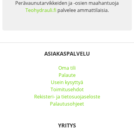
Perävaunutarvikkeiden ja -osien maahantuoja
Teohydrauli.fi
palvelee ammattilaisia.
ASIAKASPALVELU
Oma tili
Palaute
Usein kysyttyä
Toimitusehdot
Rekisteri- ja tietosuojaseloste
Palautusohjeet
YRITYS