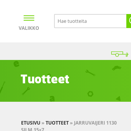
VALIKKO
Kirjaudu
Ostoskori
Tuotteet
ETUSIVU
»
TUOTTEET
»
JARRUVAIJERI 1130
SILM.15×7