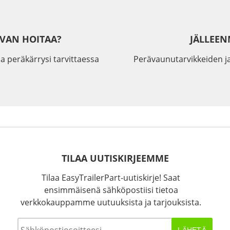
IVAN HOITAA?
JÄLLEEN
a peräkärrysi tarvittaessa
Perävaunutarvikkeiden j
TILAA UUTISKIRJEEMME
Tilaa EasyTrailerPart-uutiskirje! Saat
ensimmäisenä sähköpostiisi tietoa
verkkokauppamme uutuuksista ja tarjouksista.
Sähköposti
*