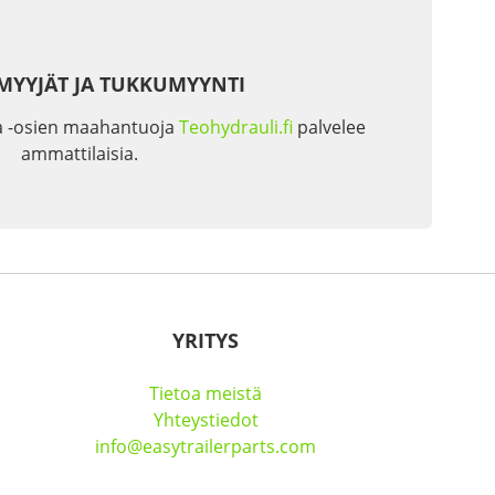
MYYJÄT JA TUKKUMYYNTI
a -osien maahantuoja
Teohydrauli.fi
palvelee
ammattilaisia.
YRITYS
Tietoa meistä
Yhteystiedot
info@easytrailerparts.com