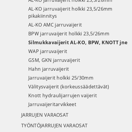
AL-KO jarruvaijerit holkki 23,5/26mm
AL-KO jarruvaijerit holkki 23,5/26mm
pikakiinnitys
AL-KO AMC jarruvaijerit
BPW jarruvaijerit holkki 23,5/26mm
Silmukkavaijerit AL-KO, BPW, KNOTT jne
WAP jarruvaijerit
GSM, GKN jarruvaijerit
Hahn jarruvaijerit
Jarruvaijerit holkki 25/30mm
Välitysvaijerit (korkeussäädettävät)
Knott hydraulijarrujen vaijerit
Jarruvaijeritarvikkeet
JARRUJEN VARAOSAT
TYÖNTÖJARRUJEN VARAOSAT