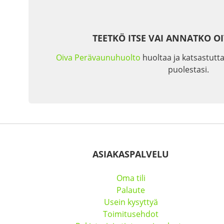
TEETKÖ ITSE VAI ANNATKO O
Oiva Perävaunuhuolto
huoltaa ja katsastutta
puolestasi.
ASIAKASPALVELU
Oma tili
Palaute
Usein kysyttyä
Toimitusehdot