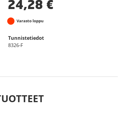
24,28
€
Varasto loppu
Tunnistetiedot
8326-F
TUOTTEET