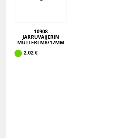
10908
JARRUVAIJERIN
MUTTERI M8/17MM
2,02
€