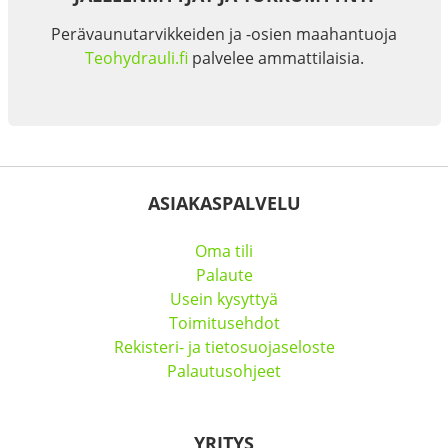
Perävaunutarvikkeiden ja -osien maahantuoja
Teohydrauli.fi
palvelee ammattilaisia.
ASIAKASPALVELU
Oma tili
Palaute
Usein kysyttyä
Toimitusehdot
Rekisteri- ja tietosuojaseloste
Palautusohjeet
YRITYS