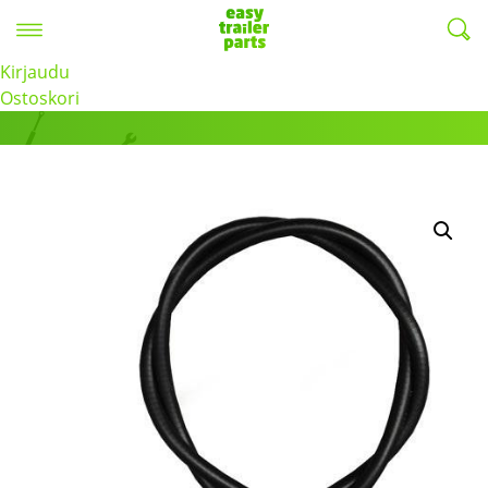
Valikko
EasyTrailerParts -
Kirjaudu
Tuotteet
Ostoskori