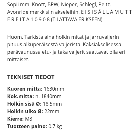
Sopii mm. Knott, BPW, Nieper, Schlegl, Peitz,
Avonride merkkisiin akseleihin. E I S I S Ä L L Ä M U T T
E R E I T A 1 0 9 0 8 (TILATTAVA ERIKSEEN)
Huom. Tarkista aina holkin mitat ja jarruvaijerin
pituus alkuperäisestä vaijerista. Kaksiakselisessa
perävaunussa etu- ja taka vaijerit saattavat olla eri
mittaiset.
TEKNISET TIEDOT
Kuoren mitta:
1630mm
Kok.mitta:
n. 1840mm
Holkin sisä Ø:
18,5mm
Holkin ulko Ø:
22mm
Kierre:
M8
Tuotteen paino:
0.7 kg