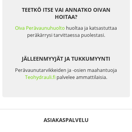
TEETKÖ ITSE VAI ANNATKO OIVAN
HOITAA?
Oiva Perävaunuhuolto
huoltaa ja katsastuttaa
peräkärrysi tarvittaessa puolestasi.
JÄLLEENMYYJÄT JA TUKKUMYYNTI
Perävaunutarvikkeiden ja -osien maahantuoja
Teohydrauli.fi
palvelee ammattilaisia.
ASIAKASPALVELU