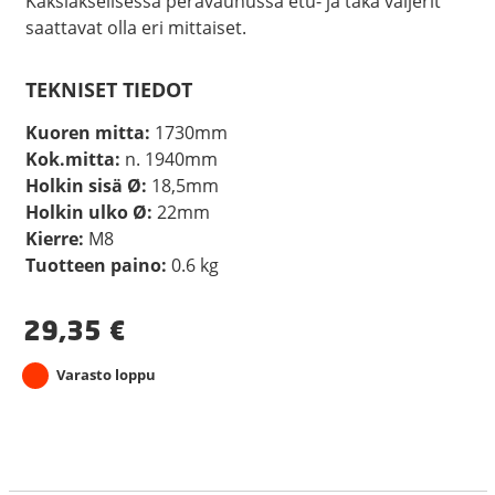
Kaksiakselisessa perävaunussa etu- ja taka vaijerit
saattavat olla eri mittaiset.
TEKNISET TIEDOT
Kuoren mitta:
1730mm
Kok.mitta:
n. 1940mm
Holkin sisä Ø:
18,5mm
Holkin ulko Ø:
22mm
Kierre:
M8
Tuotteen paino:
0.6 kg
29,35
€
Varasto loppu