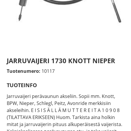
JARRUVAIJERI 1730 KNOTT NIEPER
Tuotenumero:
10117
TUOTEINFO
Jarruvaijeri perävaunun akseliin. Sopii mm. Knott,
BPW, Nieper, Schlegl, Peitz, Avonride merkkisiin
akseleihin. E I S I S Ä L L Ä M U T T E R E I T A 1 0 9 0 8
(TILATTAVA ERIKSEEN) Huom. Tarkista aina holkin
mitat ja jarruvaijerin pituus alkuperäisestä vaijerista.