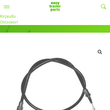
Valikko
EasyTrailerParts -
Kirjaudu
Tuotteet
Ostoskori