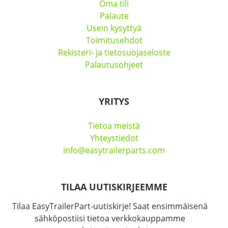
Oma tili
Palaute
Usein kysyttyä
Toimitusehdot
Rekisteri- ja tietosuojaseloste
Palautusohjeet
YRITYS
Tietoa meistä
Yhteystiedot
info@easytrailerparts.com
TILAA UUTISKIRJEEMME
Tilaa EasyTrailerPart-uutiskirje! Saat ensimmäisenä
sähköpostiisi tietoa verkkokauppamme