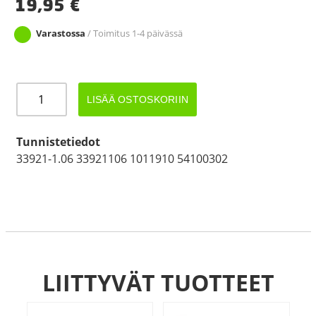
19,95
€
Varastossa
/ Toimitus 1-4 päivässä
Jarruvaijeri
LISÄÄ OSTOSKORIIN
Knott
730/940mm
määrä
Tunnistetiedot
33921-1.06 33921106 1011910 54100302
LIITTYVÄT TUOTTEET