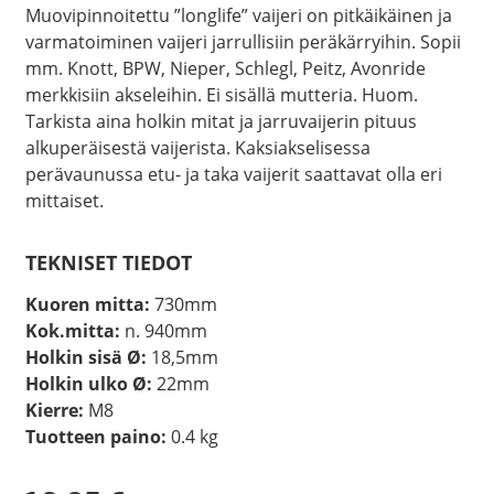
Muovipinnoitettu ”longlife” vaijeri on pitkäikäinen ja
varmatoiminen vaijeri jarrullisiin peräkärryihin. Sopii
mm. Knott, BPW, Nieper, Schlegl, Peitz, Avonride
merkkisiin akseleihin. Ei sisällä mutteria. Huom.
Tarkista aina holkin mitat ja jarruvaijerin pituus
alkuperäisestä vaijerista. Kaksiakselisessa
perävaunussa etu- ja taka vaijerit saattavat olla eri
mittaiset.
TEKNISET TIEDOT
Kuoren mitta:
730mm
Kok.mitta:
n. 940mm
Holkin sisä Ø:
18,5mm
Holkin ulko Ø:
22mm
Kierre:
M8
Tuotteen paino:
0.4 kg