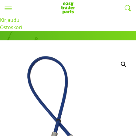
Valikko
EasyTrailerParts -
Kirjaudu
Tuotteet
Ostoskori