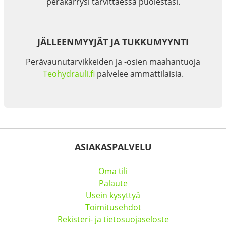
peräkärrysi tarvittaessa puolestasi.
JÄLLEENMYYJÄT JA TUKKUMYYNTI
Perävaunutarvikkeiden ja -osien maahantuoja
Teohydrauli.fi
palvelee ammattilaisia.
ASIAKASPALVELU
Oma tili
Palaute
Usein kysyttyä
Toimitusehdot
Rekisteri- ja tietosuojaseloste