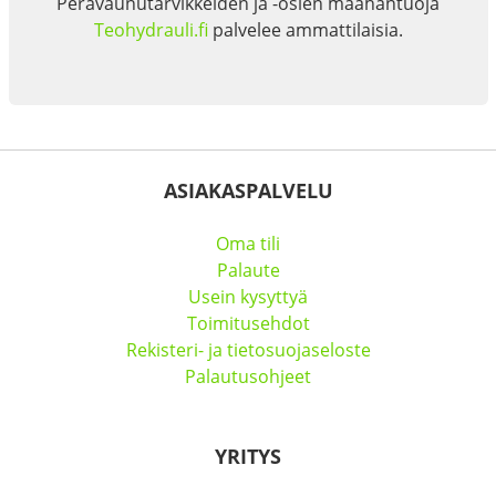
Perävaunutarvikkeiden ja -osien maahantuoja
Teohydrauli.fi
palvelee ammattilaisia.
ASIAKASPALVELU
Oma tili
Palaute
Usein kysyttyä
Toimitusehdot
Rekisteri- ja tietosuojaseloste
Palautusohjeet
YRITYS