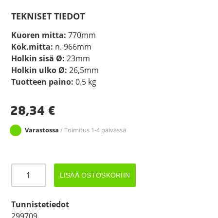
TEKNISET TIEDOT
Kuoren mitta:
770mm
Kok.mitta:
n. 966mm
Holkin sisä Ø:
23mm
Holkin ulko Ø:
26,5mm
Tuotteen paino:
0.5 kg
28,34
€
Varastossa
/ Toimitus 1-4 päivässä
JARRUVAIJERI
LISÄÄ OSTOSKORIIN
770
ALKO
PROFI
Tunnistetiedot
määrä
299709