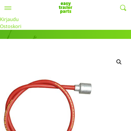
Valikko
EasyTrailerParts -
Kirjaudu
Tuotteet
Ostoskori