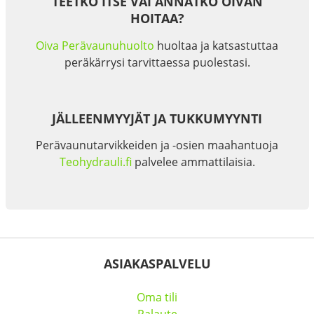
TEETKÖ ITSE VAI ANNATKO OIVAN
HOITAA?
Oiva Perävaunuhuolto
huoltaa ja katsastuttaa
peräkärrysi tarvittaessa puolestasi.
JÄLLEENMYYJÄT JA TUKKUMYYNTI
Perävaunutarvikkeiden ja -osien maahantuoja
Teohydrauli.fi
palvelee ammattilaisia.
ASIAKASPALVELU
Oma tili
Palaute