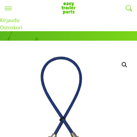
Valikko
EasyTrailerParts -
Kirjaudu
Tuotteet
Ostoskori