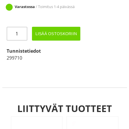
Varastossa
/ Toimitus 1-4 päivässä
JARRUVAIJERI
LISÄÄ OSTOSKORIIN
AL-
KO/BPW
830mm
Tunnistetiedot
TEOPART+
299710
määrä
LIITTYVÄT TUOTTEET