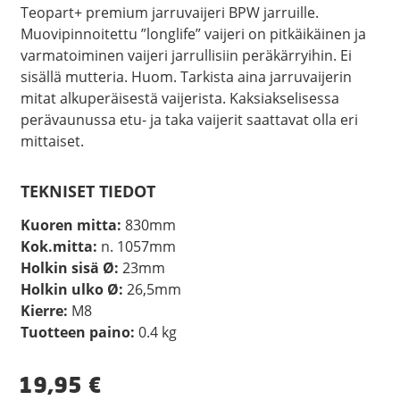
Teopart+ premium jarruvaijeri BPW jarruille.
Muovipinnoitettu ”longlife” vaijeri on pitkäikäinen ja
varmatoiminen vaijeri jarrullisiin peräkärryihin. Ei
sisällä mutteria. Huom. Tarkista aina jarruvaijerin
mitat alkuperäisestä vaijerista. Kaksiakselisessa
perävaunussa etu- ja taka vaijerit saattavat olla eri
mittaiset.
TEKNISET TIEDOT
Kuoren mitta:
830mm
Kok.mitta:
n. 1057mm
Holkin sisä Ø:
23mm
Holkin ulko Ø:
26,5mm
Kierre:
M8
Tuotteen paino:
0.4 kg
19,95
€