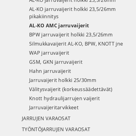
AL-KO jarruvaijerit holkki 23,5/26mm
AL-KO jarruvaijerit holkki 23,5/26mm
pikakiinnitys
AL-KO AMC jarruvaijerit
BPW jarruvaijerit holkki 23,5/26mm
Silmukkavaijerit AL-KO, BPW, KNOTT jne
WAP jarruvaijerit
GSM, GKN jarruvaijerit
Hahn jarruvaijerit
Jarruvaijerit holkki 25/30mm
Välitysvaijerit (korkeussäädettävät)
Knott hydraulijarrujen vaijerit
Jarruvaijeritarvikkeet
JARRUJEN VARAOSAT
TYÖNTÖJARRUJEN VARAOSAT