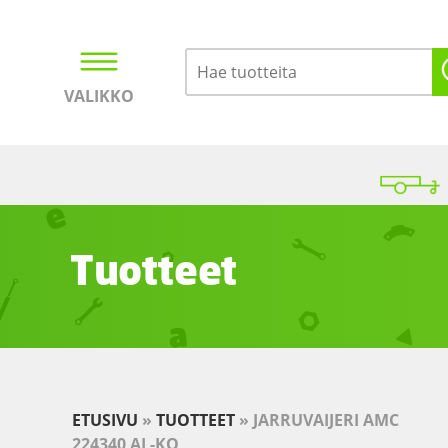
VALIKKO
Kirjaudu
Ostoskori
Tuotteet
ETUSIVU
»
TUOTTEET
»
JARRUVAIJERI AMC
224340 AL-KO