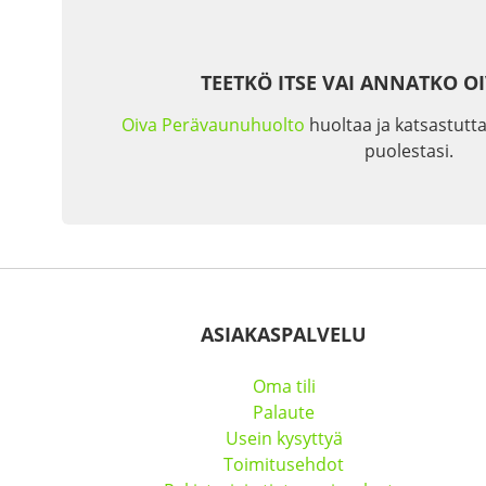
TEETKÖ ITSE VAI ANNATKO O
Oiva Perävaunuhuolto
huoltaa ja katsastutta
puolestasi.
ASIAKASPALVELU
Oma tili
Palaute
Usein kysyttyä
Toimitusehdot