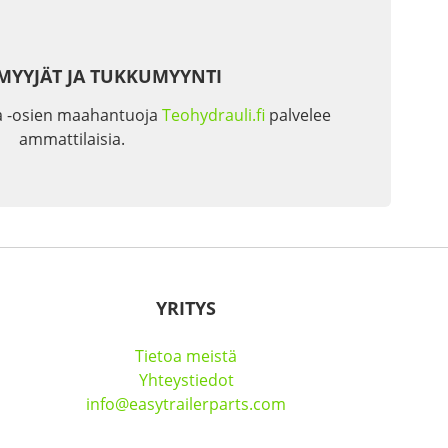
MYYJÄT JA TUKKUMYYNTI
a -osien maahantuoja
Teohydrauli.fi
palvelee
ammattilaisia.
YRITYS
Tietoa meistä
Yhteystiedot
info@easytrailerparts.com