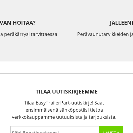
IVAN HOITAA?
JÄLLEEN
a peräkärrysi tarvittaessa
Perävaunutarvikkeiden j
TILAA UUTISKIRJEEMME
Tilaa EasyTrailerPart-uutiskirje! Saat
ensimmäisenä sähköpostiisi tietoa
verkkokauppamme uutuuksista ja tarjouksista.
Sähköposti
*