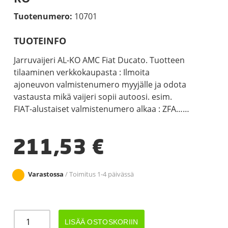
Tuotenumero:
10701
TUOTEINFO
Jarruvaijeri AL-KO AMC Fiat Ducato. Tuotteen
tilaaminen verkkokaupasta : Ilmoita
ajoneuvon valmistenumero myyjälle ja odota
vastausta mikä vaijeri sopii autoosi. esim.
FIAT-alustaiset valmistenumero alkaa : ZFA……
211,53
€
Varastossa
/ Toimitus 1-4 päivässä
JARRUVAIJERI
LISÄÄ OSTOSKORIIN
AMC