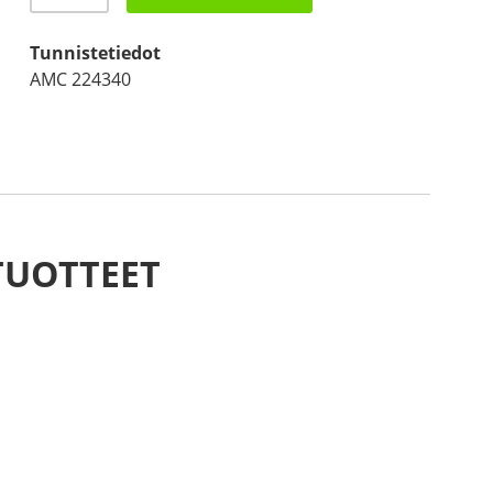
224340
AL-
Tunnistetiedot
KO
AMC 224340
määrä
TUOTTEET