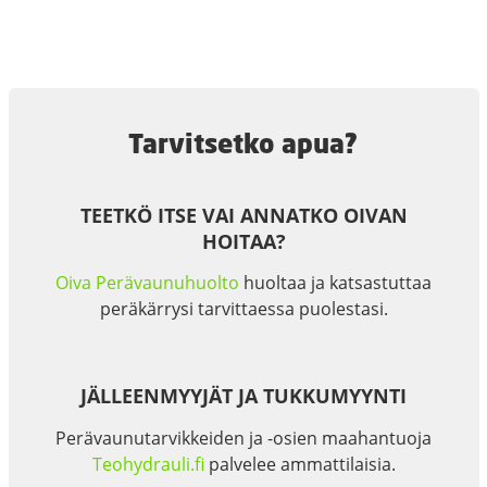
Tarvitsetko apua?
TEETKÖ ITSE VAI ANNATKO OIVAN
HOITAA?
Oiva Perävaunuhuolto
huoltaa ja katsastuttaa
peräkärrysi tarvittaessa puolestasi.
JÄLLEENMYYJÄT JA TUKKUMYYNTI
Perävaunutarvikkeiden ja -osien maahantuoja
Teohydrauli.fi
palvelee ammattilaisia.