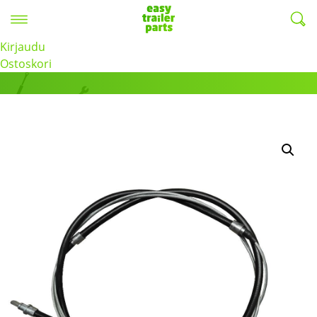
Valikko
EasyTrailerParts -
Kirjaudu
Tuotteet
Ostoskori