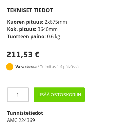
TEKNISET TIEDOT
Kuoren pituus:
2x675mm
Kok. pituus:
3640mm
Tuotteen paino:
0.6 kg
211,53
€
Varastossa
/ Toimitus 1-4 päivässä
JARRUVAIJERI
LISÄÄ OSTOSKORIIN
AMC
224369
AL-
Tunnistetiedot
KO
AMC 224369
määrä