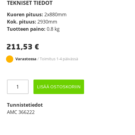
TEKNISET TIEDOT
Kuoren pituus:
2x880mm
Kok. pituus:
2930mm
Tuotteen paino:
0.8 kg
211,53
€
Varastossa
/ Toimitus 1-4 päivässä
JARRUVAIJERI
LISÄÄ OSTOSKORIIN
AMC
366222
AL-
Tunnistetiedot
KO
AMC 366222
määrä