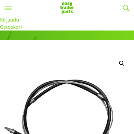
Valikko
EasyTrailerParts -
Kirjaudu
Tuotteet
Ostoskori