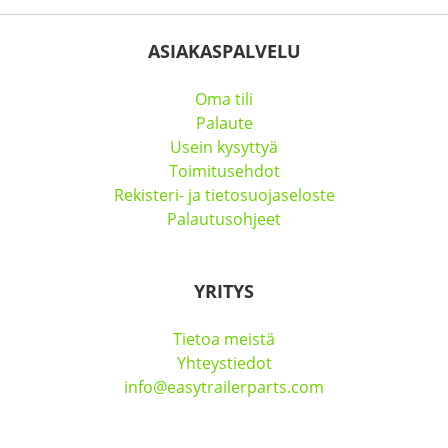
ASIAKASPALVELU
Oma tili
Palaute
Usein kysyttyä
Toimitusehdot
Rekisteri- ja tietosuojaseloste
Palautusohjeet
YRITYS
Tietoa meistä
Yhteystiedot
info@easytrailerparts.com