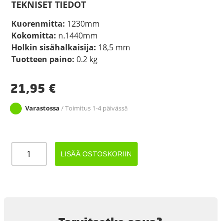
TEKNISET TIEDOT
Kuorenmitta:
1230mm
Kokomitta:
n.1440mm
Holkin sisähalkaisija:
18,5 mm
Tuotteen paino:
0.2 kg
21,95
€
Varastossa
/ Toimitus 1-4 päivässä
Jarruvaijeri
LISÄÄ OSTOSKORIIN
KNOTT
pika
1230/1440mm
Teopart+
määrä