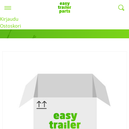
Valikko
EasyTrailerParts -
Kirjaudu
Tuotteet
Ostoskori