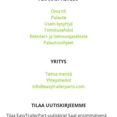
Oma tili
Palaute
Usein kysyttyä
Toimitusehdot
Rekisteri- ja tietosuojaseloste
Palautusohjeet
YRITYS
Tietoa meistä
Yhteystiedot
info@easytrailerparts.com
TILAA UUTISKIRJEEMME
Tilaa EasyTrailerPart-uutiskirje! Saat ensimmäisenä