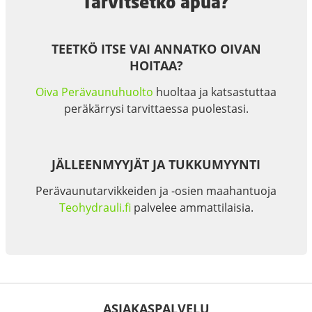
Tarvitsetko apua?
TEETKÖ ITSE VAI ANNATKO OIVAN
HOITAA?
Oiva Perävaunuhuolto
huoltaa ja katsastuttaa
peräkärrysi tarvittaessa puolestasi.
JÄLLEENMYYJÄT JA TUKKUMYYNTI
Perävaunutarvikkeiden ja -osien maahantuoja
Teohydrauli.fi
palvelee ammattilaisia.
ASIAKASPALVELU