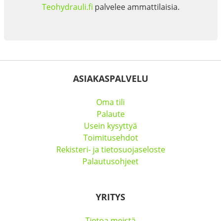
Teohydrauli.fi
palvelee ammattilaisia.
ASIAKASPALVELU
Oma tili
Palaute
Usein kysyttyä
Toimitusehdot
Rekisteri- ja tietosuojaseloste
Palautusohjeet
YRITYS
Tietoa meistä