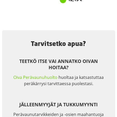
Tarvitsetko apua?
TEETKÖ ITSE VAI ANNATKO OIVAN
HOITAA?
Oiva Perävaunuhuolto
huoltaa ja katsastuttaa
peräkärrysi tarvittaessa puolestasi.
JÄLLEENMYYJÄT JA TUKKUMYYNTI
Perävaunutarvikkeiden ja -osien maahantuoja