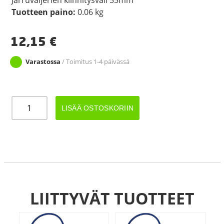
Tuotteen paino:
0.06 kg
12,15
€
Varastossa
/ Toimitus 1-4 päivässä
JARRUVAIJERIN
LISÄÄ OSTOSKORIIN
TASAAJA
GSM/GKN
määrä
LIITTYVÄT TUOTTEET