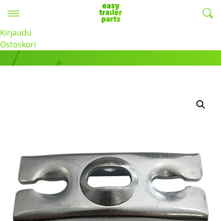
Valikko
EasyTrailerParts -
Kirjaudu
Tuotteet
Ostoskori