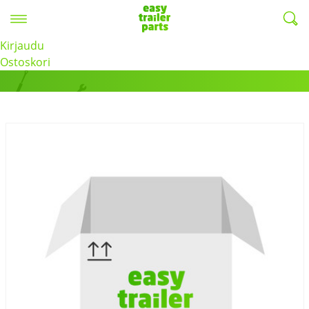
Valikko
EasyTrailerParts -
Kirjaudu
Tuotteet
Ostoskori