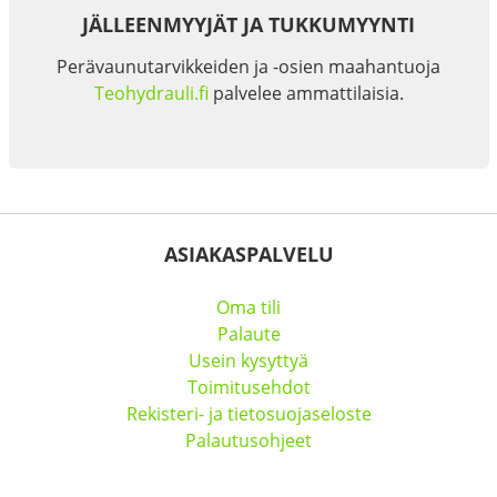
JÄLLEENMYYJÄT JA TUKKUMYYNTI
Perävaunutarvikkeiden ja -osien maahantuoja
Teohydrauli.fi
palvelee ammattilaisia.
ASIAKASPALVELU
Oma tili
Palaute
Usein kysyttyä
Toimitusehdot
Rekisteri- ja tietosuojaseloste
Palautusohjeet