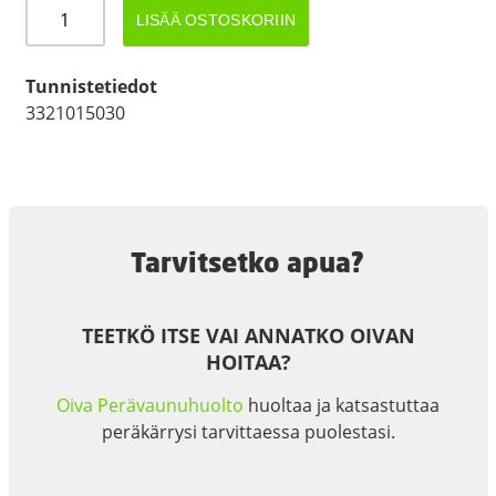
JATKOMUTTERI
LISÄÄ OSTOSKORIIN
M10
ZN
määrä
Tunnistetiedot
3321015030
Tarvitsetko apua?
TEETKÖ ITSE VAI ANNATKO OIVAN
HOITAA?
Oiva Perävaunuhuolto
huoltaa ja katsastuttaa
peräkärrysi tarvittaessa puolestasi.