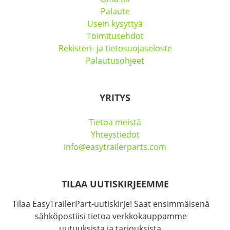
Palaute
Usein kysyttyä
Toimitusehdot
Rekisteri- ja tietosuojaseloste
Palautusohjeet
YRITYS
Tietoa meistä
Yhteystiedot
info@easytrailerparts.com
TILAA UUTISKIRJEEMME
Tilaa EasyTrailerPart-uutiskirje! Saat ensimmäisenä
sähköpostiisi tietoa verkkokauppamme
uutuuksista ja tarjouksista.