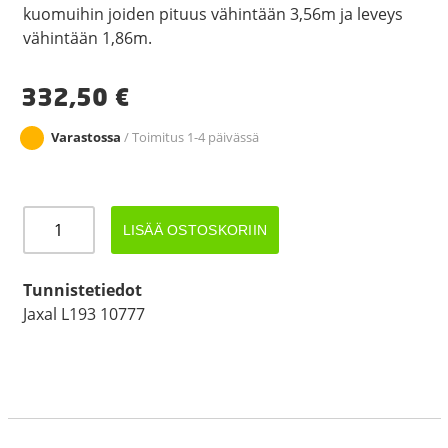
kuomuihin joiden pituus vähintään 3,56m ja leveys
vähintään 1,86m.
332,50
€
Varastossa
/ Toimitus 1-4 päivässä
JAXAL
LISÄÄ OSTOSKORIIN
KUOMUSARANASARJA
L192
määrä
Tunnistetiedot
Jaxal L193 10777