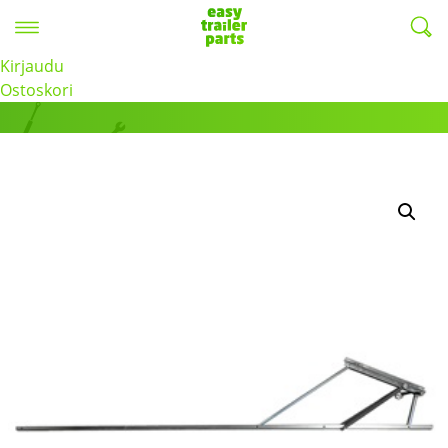
Valikko
EasyTrailerParts -
Kirjaudu
Tuotteet
Ostoskori