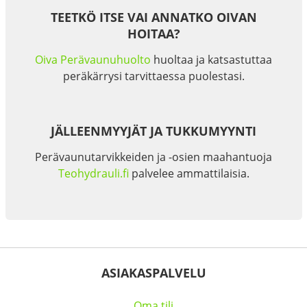
TEETKÖ ITSE VAI ANNATKO OIVAN
HOITAA?
Oiva Perävaunuhuolto
huoltaa ja katsastuttaa
peräkärrysi tarvittaessa puolestasi.
JÄLLEENMYYJÄT JA TUKKUMYYNTI
Perävaunutarvikkeiden ja -osien maahantuoja
Teohydrauli.fi
palvelee ammattilaisia.
ASIAKASPALVELU
Oma tili