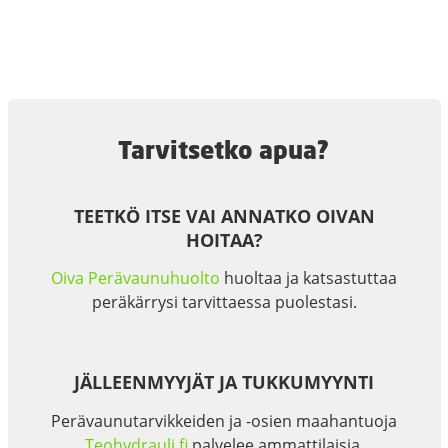
Tarvitsetko apua?
TEETKÖ ITSE VAI ANNATKO OIVAN
HOITAA?
Oiva Perävaunuhuolto
huoltaa ja katsastuttaa
peräkärrysi tarvittaessa puolestasi.
JÄLLEENMYYJÄT JA TUKKUMYYNTI
Perävaunutarvikkeiden ja -osien maahantuoja
Teohydrauli.fi
palvelee ammattilaisia.