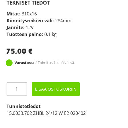
TEKNISET TIEDOT
Mitat:
310x16
Kiinnitysreikien väli:
284mm
Jännite:
12V
Tuotteen paino:
0.1 kg
75,00
€
Varastossa
/ Toimitus 1-4 päivässä
JOKON
LISÄÄ OSTOSKORIIN
LED
LISÄJARRUV.
12V
Tunnistetiedot
KIRK
15.0033.702 ZHBL 24/12 W E2 020402
määrä