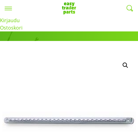
Valikko
EasyTrailerParts -
Kirjaudu
Tuotteet
Ostoskori