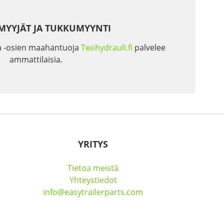
MYYJÄT JA TUKKUMYYNTI
a -osien maahantuoja
Teohydrauli.fi
palvelee
ammattilaisia.
YRITYS
Tietoa meistä
Yhteystiedot
info@easytrailerparts.com