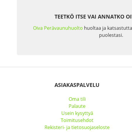
TEETKÖ ITSE VAI ANNATKO O
Oiva Perävaunuhuolto
huoltaa ja katsastutta
puolestasi.
ASIAKASPALVELU
Oma tili
Palaute
Usein kysyttyä
Toimitusehdot
Rekisteri- ja tietosuojaseloste