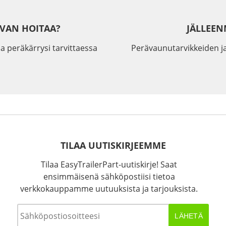
IVAN HOITAA?
JÄLLEEN
a peräkärrysi tarvittaessa
Perävaunutarvikkeiden j
TILAA UUTISKIRJEEMME
Tilaa EasyTrailerPart-uutiskirje! Saat
ensimmäisenä sähköpostiisi tietoa
verkkokauppamme uutuuksista ja tarjouksista.
Sähköposti
*