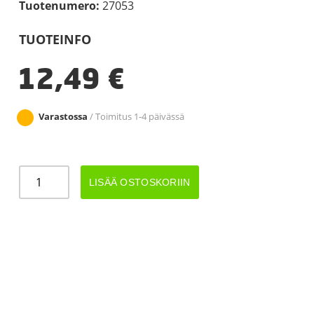
Tuotenumero:
27053
TUOTEINFO
12,49
€
Varastossa
/ Toimitus 1-4 päivässä
JT
LISÄÄ OSTOSKORIIN
Aisa
kiinnityslatta
pari
määrä