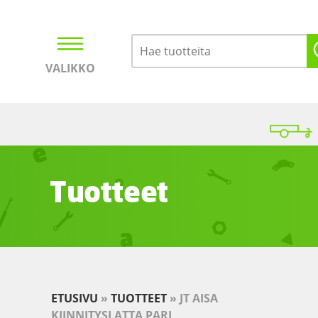
VALIKKO
Kirjaudu
Ostoskori
Tuotteet
ETUSIVU
»
TUOTTEET
»
JT AISA
KIINNITYSLATTA PARI