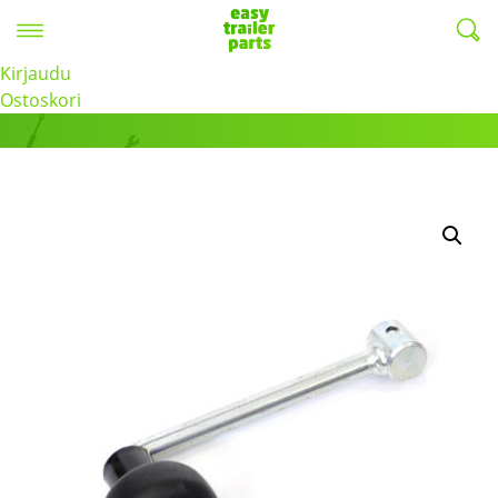
Valikko
EasyTrailerParts -
Kirjaudu
Tuotteet
Ostoskori