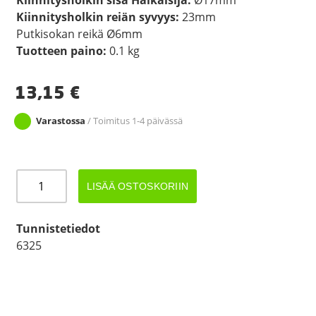
Kiinnitysholkin reiän syvyys:
23mm
Putkisokan reikä Ø6mm
Tuotteen paino:
0.1 kg
13,15
€
Varastossa
/ Toimitus 1-4 päivässä
KAMPI
LISÄÄ OSTOSKORIIN
määrä
Tunnistetiedot
6325