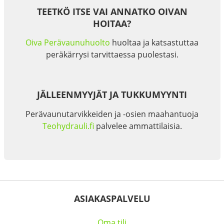
TEETKÖ ITSE VAI ANNATKO OIVAN
HOITAA?
Oiva Perävaunuhuolto
huoltaa ja katsastuttaa
peräkärrysi tarvittaessa puolestasi.
JÄLLEENMYYJÄT JA TUKKUMYYNTI
Perävaunutarvikkeiden ja -osien maahantuoja
Teohydrauli.fi
palvelee ammattilaisia.
ASIAKASPALVELU
Oma tili