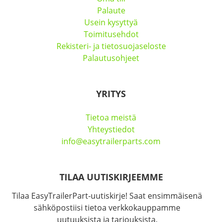
Palaute
Usein kysyttyä
Toimitusehdot
Rekisteri- ja tietosuojaseloste
Palautusohjeet
YRITYS
Tietoa meistä
Yhteystiedot
info@easytrailerparts.com
TILAA UUTISKIRJEEMME
Tilaa EasyTrailerPart-uutiskirje! Saat ensimmäisenä
sähköpostiisi tietoa verkkokauppamme
uutuuksista ja tarjouksista.