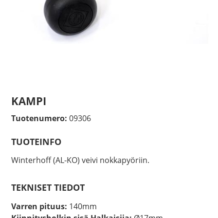
KAMPI
Tuotenumero:
09306
TUOTEINFO
Winterhoff (AL-KO) veivi nokkapyöriin.
TEKNISET TIEDOT
Varren pituus:
140mm
Kiinnitysholkin sisä Halkaisija:
Ø17mm