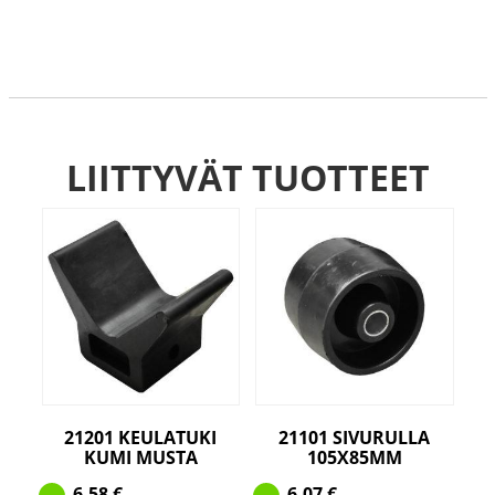
LIITTYVÄT TUOTTEET
21201 KEULATUKI
21101 SIVURULLA
KUMI MUSTA
105X85MM
6,58
€
6,07
€