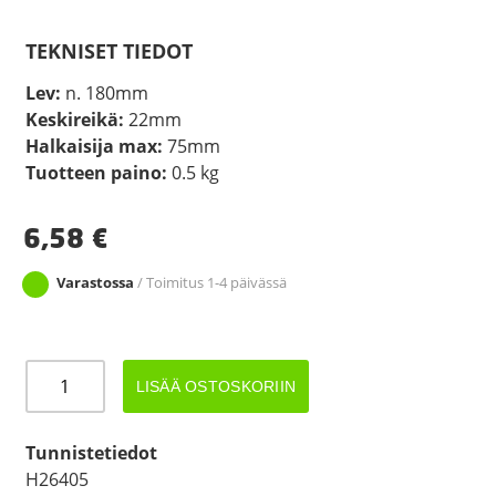
TEKNISET TIEDOT
Lev:
n. 180mm
Keskireikä:
22mm
Halkaisija max:
75mm
Tuotteen paino:
0.5 kg
6,58
€
Varastossa
/ Toimitus 1-4 päivässä
KÖLIRULLA
LISÄÄ OSTOSKORIIN
180X22MM
NAILON
määrä
Tunnistetiedot
H26405