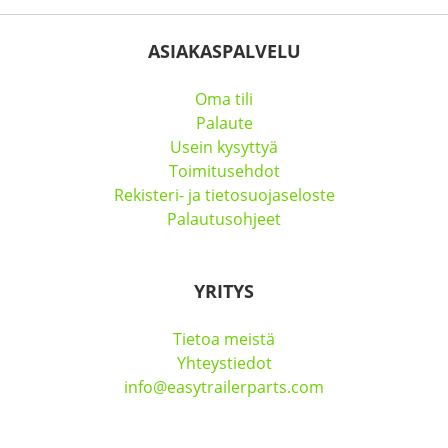
ASIAKASPALVELU
Oma tili
Palaute
Usein kysyttyä
Toimitusehdot
Rekisteri- ja tietosuojaseloste
Palautusohjeet
YRITYS
Tietoa meistä
Yhteystiedot
info@easytrailerparts.com