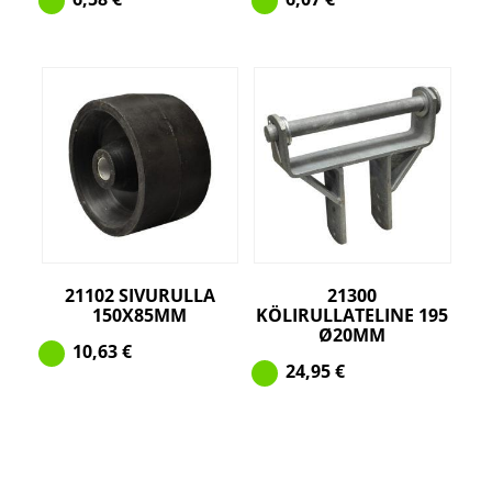
21102 SIVURULLA
21300
150X85MM
KÖLIRULLATELINE 195
Ø20MM
10,63
€
24,95
€