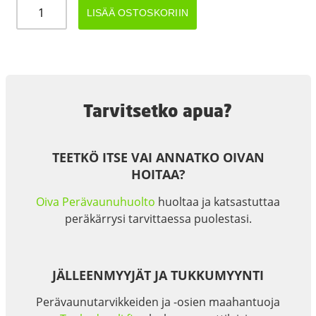
KOLMIOHEIJASTIN
LISÄÄ OSTOSKORIIN
2KPL
määrä
Tarvitsetko apua?
TEETKÖ ITSE VAI ANNATKO OIVAN
HOITAA?
Oiva Perävaunuhuolto
huoltaa ja katsastuttaa
peräkärrysi tarvittaessa puolestasi.
JÄLLEENMYYJÄT JA TUKKUMYYNTI
Perävaunutarvikkeiden ja -osien maahantuoja