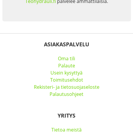
Teohydrauli.fi
palvelee ammattilaisia.
ASIAKASPALVELU
Oma tili
Palaute
Usein kysyttyä
Toimitusehdot
Rekisteri- ja tietosuojaseloste
Palautusohjeet
YRITYS
Tietoa meistä