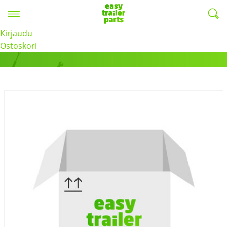
Valikko
EasyTrailerParts -
Kirjaudu
Tuotteet
Ostoskori