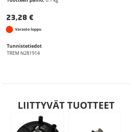
23,28
€
Varasto loppu
Tunnistetiedot
TREM N281914
LIITTYVÄT TUOTTEET