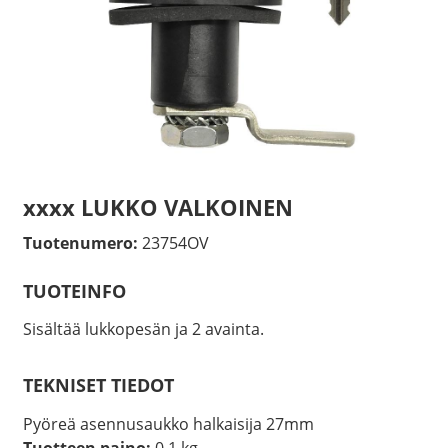
xxxx LUKKO VALKOINEN
Tuotenumero:
23754OV
TUOTEINFO
Sisältää lukkopesän ja 2 avainta.
TEKNISET TIEDOT
Pyöreä asennusaukko halkaisija 27mm
Tuotteen paino:
0.1 kg