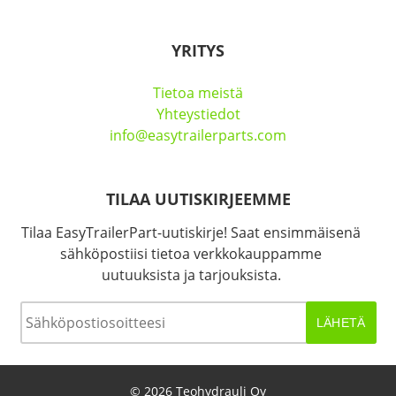
YRITYS
Tietoa meistä
Yhteystiedot
info@easytrailerparts.com
TILAA UUTISKIRJEEMME
Tilaa EasyTrailerPart-uutiskirje! Saat ensimmäisenä
sähköpostiisi tietoa verkkokauppamme
uutuuksista ja tarjouksista.
Sähköposti
*
© 2026 Teohydrauli Oy