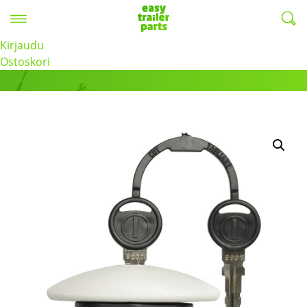
Valikko
EasyTrailerParts -
Kirjaudu
Tuotteet
Ostoskori