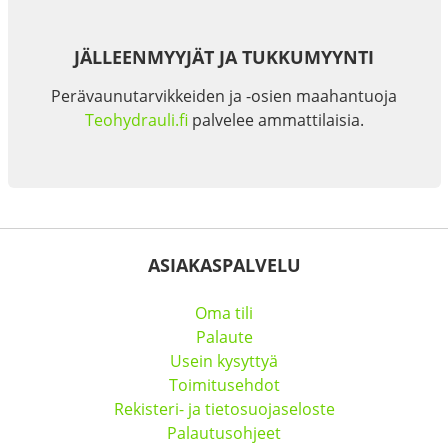
JÄLLEENMYYJÄT JA TUKKUMYYNTI
Perävaunutarvikkeiden ja -osien maahantuoja
Teohydrauli.fi
palvelee ammattilaisia.
ASIAKASPALVELU
Oma tili
Palaute
Usein kysyttyä
Toimitusehdot
Rekisteri- ja tietosuojaseloste
Palautusohjeet