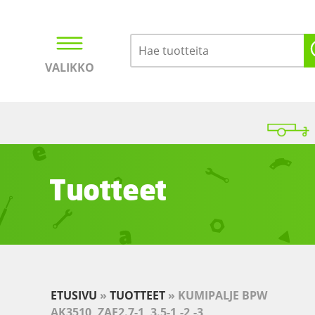
VALIKKO
Kirjaudu
Ostoskori
Tuotteet
ETUSIVU
»
TUOTTEET
»
KUMIPALJE BPW
AK3510, ZAF2.7-1, 3.5-1,-2,-3,