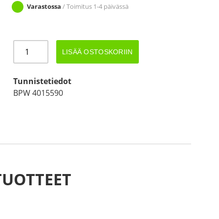
Varastossa
/ Toimitus 1-4 päivässä
KUMIPALJE
LISÄÄ OSTOSKORIIN
BPW
AK3510,
ZAF2.7-
Tunnistetiedot
1,
BPW 4015590
3.5-
1,-2,-3,
määrä
TUOTTEET