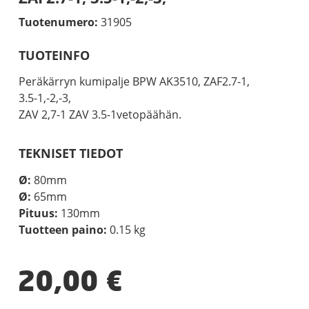
Tuotenumero:
31905
TUOTEINFO
Peräkärryn kumipalje BPW AK3510, ZAF2.7-1,
3.5-1,-2,-3,
ZAV 2,7-1 ZAV 3.5-1vetopäähän.
TEKNISET TIEDOT
Ø:
80mm
Ø:
65mm
Pituus:
130mm
Tuotteen paino:
0.15 kg
20,00
€