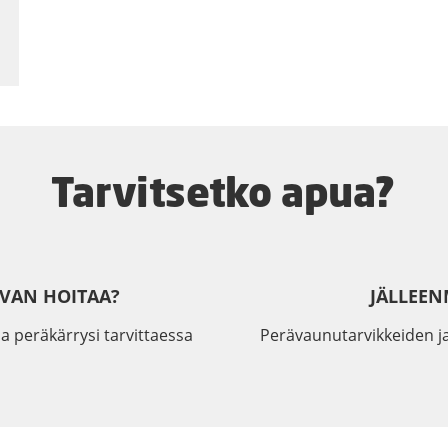
Tarvitsetko apua?
IVAN HOITAA?
JÄLLEEN
a peräkärrysi tarvittaessa
Perävaunutarvikkeiden j