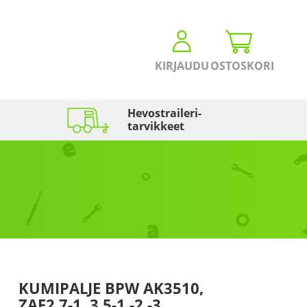
KIRJAUDU
OSTOSKORI
Hevostraileri­
tarvikkeet
KUMIPALJE BPW AK3510,
ZAF2.7-1, 3.5-1,-2,-3,